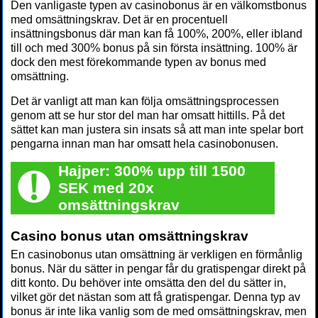
Den vanligaste typen av casinobonus är en välkomstbonus
med omsättningskrav. Det är en procentuell
insättningsbonus där man kan få 100%, 200%, eller ibland
till och med 300% bonus på sin första insättning. 100% är
dock den mest förekommande typen av bonus med
omsättning.
Det är vanligt att man kan följa omsättningsprocessen
genom att se hur stor del man har omsatt hittills. På det
sättet kan man justera sin insats så att man inte spelar bort
pengarna innan man har omsatt hela casinobonusen.
Hajper: 300% upp till 1500
SEK med 20x
omsättningskrav
Casino bonus utan omsättningskrav
En casinobonus utan omsättning är verkligen en förmånlig
bonus. När du sätter in pengar får du gratispengar direkt på
ditt konto. Du behöver inte omsätta den del du sätter in,
vilket gör det nästan som att få gratispengar. Denna typ av
bonus är inte lika vanlig som de med omsättningskrav, men