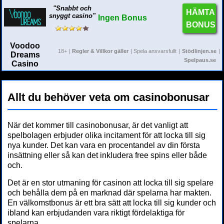
"Snabbt och
HÄMTA
snyggt casino"
Ingen Bonus
BONUS
Voodoo
18+ |
Regler & Villkor gäller
| Spela ansvarsfullt
|
Stödlinjen.se
|
Dreams
Spelpaus.se
Casino
Allt du behöver veta om casinobonusar
När det kommer till casinobonusar, är det vanligt att
spelbolagen erbjuder olika incitament för att locka till sig
nya kunder. Det kan vara en procentandel av din första
insättning eller så kan det inkludera free spins eller både
och.
Det är en stor utmaning för casinon att locka till sig spelare
och behålla dem på en marknad där spelarna har makten.
En välkomstbonus är ett bra sätt att locka till sig kunder och
ibland kan erbjudanden vara riktigt fördelaktiga för
spelarna.