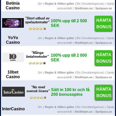
Betinia
18+ |
Regler & Villkor gäller
(35x Omsättningskrav)
| Spela
Casino
ansvarsfullt
|
Stödlinjen.se
|
Spelpaus.se
"Stort utbud av
HÄMTA
100%
upp till
2 500
spelautomater"
SEK
BONUS
YoYo
18+ |
Regler & Villkor gäller
(35x Omsättningskrav)
| Spela
Casino
ansvarsfullt
|
Stödlinjen.se
|
Spelpaus.se
"Många
HÄMTA
100%
upp till
2 000
betalmetoder"
SEK
BONUS
10bet
18+ |
Regler & Villkor gäller
(35x Omsättningskrav)
| Spela
Casino
ansvarsfullt
|
Stödlinjen.se
|
Spelpaus.se
"Nu med
HÄMTA
Sätt in 100 kr och få
svensk licens"
200 bonusspins
BONUS
18+ |
Regler & Villkor gäller
(40x Omsättningskrav)
| Spela
InterCasino
ansvarsfullt
|
Stödlinjen.se
|
Spelpaus.se