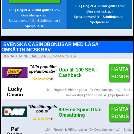
18+ |
Regler & Villkor gäller
(35x
18+ |
Regler & Villkor gäller
(125x
Omsättningskrav)
Omsättningskrav)
Spela ansvarsfullt |
Stödlinjen.se
|
Spela ansvarsfullt |
Stödlinjen.se
|
Spelpaus.se
Spelpaus.se
SVENSKA CASINOBONUSAR MED LÅGA
OMSÄTTNINGSKRAV
DENNA SIDA INNEHÅLLER REKLAM ANNONSER
"Alla populära
HÄMTA
Upp till
100 SEK i
spelautomater"
Cashback
BONUS
Lucky
18+ |
Regler & Villkor gäller
(0x Omsättningskrav)
| Spela
Casino
ansvarsfullt
|
Stödlinjen.se
|
Spelpaus.se
"Omsättningsfri
HÄMTA
99 Free Spins
Utan
bonus"
Omsättning
BONUS
Paf
18+ |
Regler & Villkor gäller
(0x Omsättningskrav)
| Spela