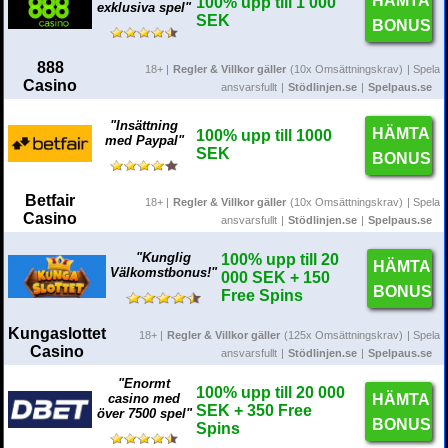
HÄMTA
100% upp till 1 000
exklusiva spel"
SEK
BONUS
888
18+ |
Regler & Villkor gäller
(10x Omsättningskrav)
| Spela
Casino
ansvarsfullt
|
Stödlinjen.se
|
Spelpaus.se
"Insättning
HÄMTA
100%
upp till
1000
med Paypal"
SEK
BONUS
Betfair
18+ |
Regler & Villkor gäller
(10x Omsättningskrav)
| Spela
Casino
ansvarsfullt
|
Stödlinjen.se
|
Spelpaus.se
"Kunglig
100%
upp till
20
HÄMTA
Välkomstbonus!"
000 SEK
+ 150
BONUS
Free Spins
Kungaslottet
18+ |
Regler & Villkor gäller
(125x Omsättningskrav)
| Spela
Casino
ansvarsfullt
|
Stödlinjen.se
|
Spelpaus.se
"Enormt
100% upp till
20 000
HÄMTA
casino med
SEK
+ 350 Free
över 7500 spel"
BONUS
Spins