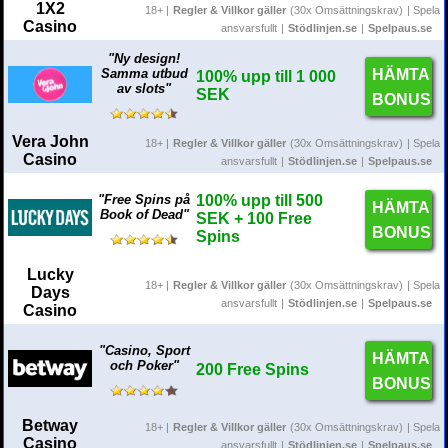
1X2
18+ |
Regler & Villkor gäller
(30x Omsättningskrav)
| Spela
Casino
ansvarsfullt
|
Stödlinjen.se
|
Spelpaus.se
"Ny design!
HÄMTA
Samma utbud
100%
upp till
1 000
av slots"
SEK
BONUS
Vera John
18+ |
Regler & Villkor gäller
(30x Omsättningskrav)
| Spela
Casino
ansvarsfullt
|
Stödlinjen.se
|
Spelpaus.se
"Free Spins på
100%
upp till
500
HÄMTA
Book of Dead"
SEK + 100 Free
BONUS
Spins
Lucky
18+ |
Regler & Villkor gäller
(30x Omsättningskrav)
| Spela
Days
ansvarsfullt
|
Stödlinjen.se
|
Spelpaus.se
Casino
"Casino, Sport
HÄMTA
och Poker"
200 Free Spins
BONUS
Betway
18+ |
Regler & Villkor gäller
(30x Omsättningskrav)
| Spela
Casino
ansvarsfullt
|
Stödlinjen.se
|
Spelpaus.se