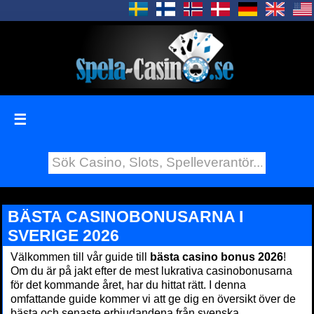
☰
BÄSTA CASINOBONUSARNA I
SVERIGE 2026
Välkommen till vår guide till
bästa casino bonus 2026
!
Om du är på jakt efter de mest lukrativa casinobonusarna
för det kommande året, har du hittat rätt. I denna
omfattande guide kommer vi att ge dig en översikt över de
bästa och senaste erbjudandena från svenska