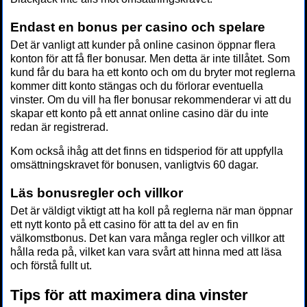
Endast en bonus per casino och spelare
Det är vanligt att kunder på online casinon öppnar flera
konton för att få fler bonusar. Men detta är inte tillåtet. Som
kund får du bara ha ett konto och om du bryter mot reglerna
kommer ditt konto stängas och du förlorar eventuella
vinster. Om du vill ha fler bonusar rekommenderar vi att du
skapar ett konto på ett annat online casino där du inte
redan är registrerad.
Kom också ihåg att det finns en tidsperiod för att uppfylla
omsättningskravet för bonusen, vanligtvis 60 dagar.
Läs bonusregler och villkor
Det är väldigt viktigt att ha koll på reglerna när man öppnar
ett nytt konto på ett casino för att ta del av en fin
välkomstbonus. Det kan vara många regler och villkor att
hålla reda på, vilket kan vara svårt att hinna med att läsa
och förstå fullt ut.
Tips för att maximera dina vinster