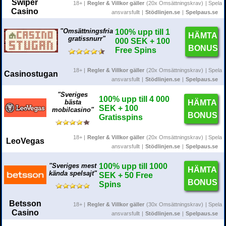
Swiper
18+ |
Regler & Villkor gäller
(20x Omsättningskrav)
| Spela
Casino
ansvarsfullt
|
Stödlinjen.se
|
Spelpaus.se
"Omsättningsfria
100%
upp till
1
HÄMTA
gratissnurr"
000 SEK + 100
BONUS
Free Spins
18+ |
Regler & Villkor gäller
(20x Omsättningskrav)
| Spela
Casinostugan
ansvarsfullt
|
Stödlinjen.se
|
Spelpaus.se
"Sveriges
100%
upp till
4 000
HÄMTA
bästa
SEK + 100
mobilcasino"
BONUS
Gratisspins
18+ |
Regler & Villkor gäller
(20x Omsättningskrav)
| Spela
LeoVegas
ansvarsfullt
|
Stödlinjen.se
|
Spelpaus.se
"Sveriges mest
100%
upp till
1000
HÄMTA
kända spelsajt"
SEK + 50 Free
BONUS
Spins
Betsson
18+ |
Regler & Villkor gäller
(30x Omsättningskrav)
| Spela
Casino
ansvarsfullt
|
Stödlinjen.se
|
Spelpaus.se