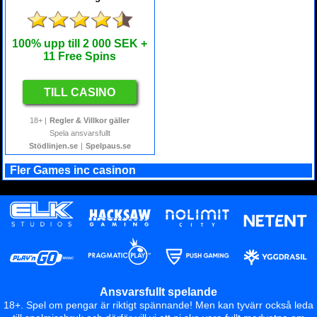
100%
upp till
2 000 SEK
+
11 Free Spins
TILL CASINO
18+ |
Regler & Villkor gäller
Spela ansvarsfullt
Stödlinjen.se
|
Spelpaus.se
Fler Games inc casinon
Ansvarsfullt spelande
18+. Spel om pengar är riktigt spännande! Men kan tyvärr också leda