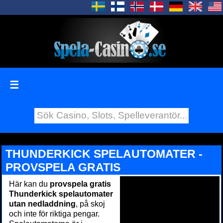
☰
THUNDERKICK SPELAUTOMATER -
PROVSPELA GRATIS
Här kan du
provspela gratis
Thunderkick spelautomater
utan nedladdning
, på skoj
och inte för riktiga pengar.