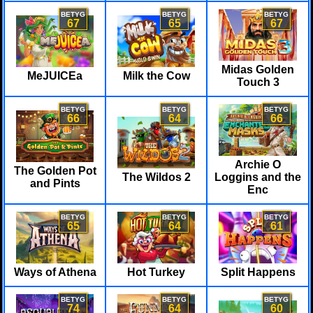
BETYG
BETYG
BETYG
67
65
67
Midas Golden
MeJUICEa
Milk the Cow
Touch 3
BETYG
BETYG
BETYG
66
64
66
Archie O
The Golden Pot
The Wildos 2
Loggins and the
and Pints
Enc
BETYG
BETYG
BETYG
65
64
61
Ways of Athena
Hot Turkey
Split Happens
BETYG
BETYG
BETYG
74
64
60