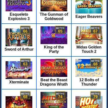
Esqueleto
The Gunman of
Eager Beavers
Explosivo 3
Goldwood
BETYG
BETYG
BETYG
66
65
67
King of the
Midas Golden
Sword of Arthur
Party
Touch 2
BETYG
BETYG
BETYG
63
76
66
Beat the Beast
12 Bolts of
Xterminate
Dragons Wrath
Thunder
BETYG
BETYG
BETYG
68
74
79