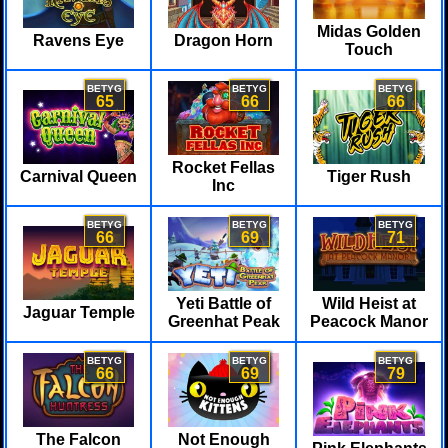
Midas Golden
Ravens Eye
Dragon Horn
Touch
BETYG
BETYG
BETYG
65
66
66
Rocket Fellas
Carnival Queen
Tiger Rush
Inc
BETYG
BETYG
BETYG
66
69
71
Yeti Battle of
Wild Heist at
Jaguar Temple
Greenhat Peak
Peacock Manor
BETYG
BETYG
BETYG
66
69
79
The Falcon
Not Enough