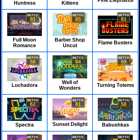
Pink Elephants
Huntress
Kittens
BETYG
BETYG
BETYG
61
65
81
Full Moon
Barber Shop
Flame Busters
Romance
Uncut
BETYG
BETYG
BETYG
58
64
59
Well of
Luchadora
Turning Totems
Wonders
BETYG
BETYG
BETYG
62
61
58
Sunset Delight
Spectra
Babushkas
BETYG
BETYG
BETYG