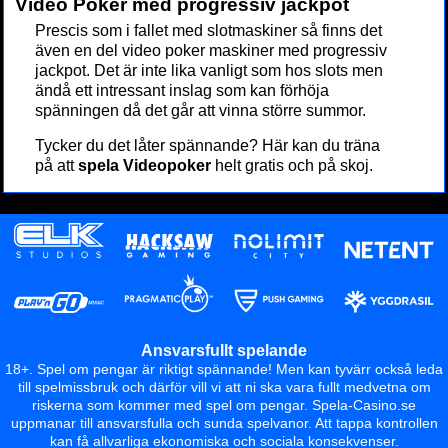
Video Poker med progressiv jackpot
Prescis som i fallet med slotmaskiner så finns det
även en del video poker maskiner med progressiv
jackpot. Det är inte lika vanligt som hos slots men
ändå ett intressant inslag som kan förhöja
spänningen då det går att vinna större summor.
Tycker du det låter spännande? Här kan du träna
på att
spela Videopoker
helt gratis och på skoj.
Ansvarsfullt spelande
18+. Spel om pengar är riktigt spännande! Men kan tyvärr också leda
till spelmissbruk och därför vill vi att ni ska vara fullt medvetna om
riskerna som kommer med spel om pengar. Spela-Casino.se
uppmanar till ansvarsfulla och sunda spelvanor. Att tappa kontrollen
kan få allvarliga ekonomiska och sociala konsekvenser.