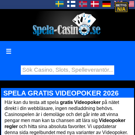
BETYG
BETYG
BETYG
BETYG
BETYG
BETYG
BETYG
BETYG
BETYG
BETYG
BETYG
BETYG
BETYG
BETYG
BETYG
BETYG
BETYG
BETYG
BETYG
BETYG
BETYG
BETYG
N/A
N/A
N/A
N/A
N/A
N/A
N/A
N/A
N/A
N/A
N/A
N/A
N/A
N/A
N/A
N/A
N/A
N/A
N/A
N/A
N/A
N/A
☰
SPELA GRATIS VIDEOPOKER 2026
Här kan du testa att spela
gratis Videopoker
på nätet
direkt i din webbläsare, ingen nedladdning behövs.
Casinospelen är i demoläge och det går inte att vinna
pengar men man kan ta chansen att lära sig
Videopoker
regler
och hitta sina absoluta favoriter. Vi uppdaterar
denna sida regelbundet med nya varianter av Videopoker.