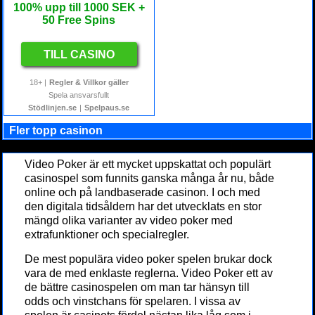
100%
upp till
1000 SEK +
50 Free Spins
TILL CASINO
18+ |
Regler & Villkor gäller
Spela ansvarsfullt
Stödlinjen.se
|
Spelpaus.se
Fler topp casinon
Video Poker är ett mycket uppskattat och populärt
casinospel som funnits ganska många år nu, både
online och på landbaserade casinon. I och med
den digitala tidsåldern har det utvecklats en stor
mängd olika varianter av video poker med
extrafunktioner och specialregler.
De mest populära video poker spelen brukar dock
vara de med enklaste reglerna. Video Poker ett av
de bättre casinospelen om man tar hänsyn till
odds och vinstchans för spelaren. I vissa av