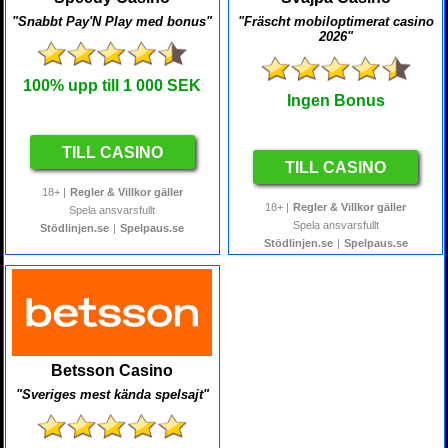
"Snabbt Pay'N Play med bonus"
"Fräscht mobiloptimerat casino
2026"
100%
upp till
1 000 SEK
Ingen Bonus
TILL CASINO
TILL CASINO
18+ |
Regler & Villkor gäller
18+ |
Regler & Villkor gäller
Spela ansvarsfullt
Spela ansvarsfullt
Stödlinjen.se
|
Spelpaus.se
Stödlinjen.se
|
Spelpaus.se
Betsson Casino
"Sveriges mest kända spelsajt"