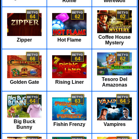
Rome
Werewolf
BETYG
BETYG
BETYG
64
62
62
Coffee House
Zipper
Hot Flame
Mystery
BETYG
BETYG
BETYG
66
64
62
Tesoro Del
Golden Gate
Rising Liner
Amazonas
BETYG
BETYG
BETYG
64
63
64
Big Buck
Fishin Frenzy
Vampires
Bunny