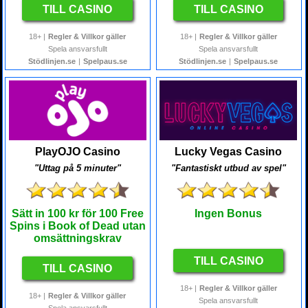
TILL CASINO
TILL CASINO
18+ |
Regler & Villkor gäller
18+ |
Regler & Villkor gäller
Spela ansvarsfullt
Spela ansvarsfullt
Stödlinjen.se
|
Spelpaus.se
Stödlinjen.se
|
Spelpaus.se
PlayOJO Casino
Lucky Vegas Casino
"Uttag på 5 minuter"
"Fantastiskt utbud av spel"
Sätt in 100 kr för 100 Free
Ingen Bonus
Spins i Book of Dead utan
omsättningskrav
TILL CASINO
TILL CASINO
18+ |
Regler & Villkor gäller
18+ |
Regler & Villkor gäller
Spela ansvarsfullt