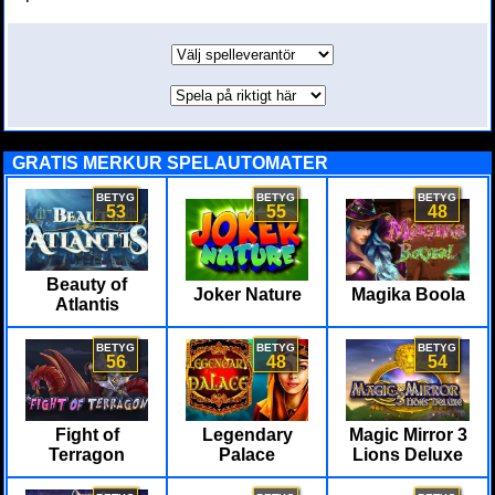
GRATIS MERKUR SPELAUTOMATER
BETYG
BETYG
BETYG
53
55
48
Beauty of
Joker Nature
Magika Boola
Atlantis
BETYG
BETYG
BETYG
56
48
54
Fight of
Legendary
Magic Mirror 3
Terragon
Palace
Lions Deluxe