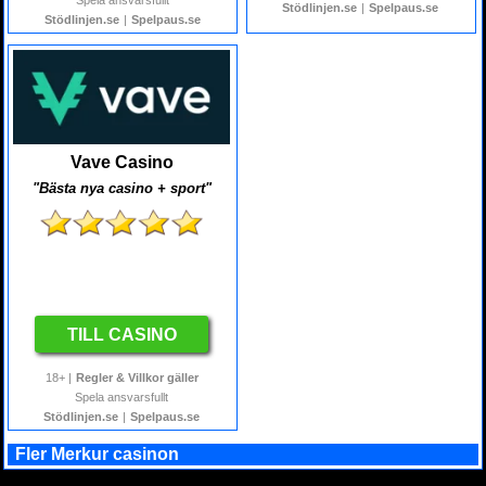
Spela ansvarsfullt
Stödlinjen.se
|
Spelpaus.se
Stödlinjen.se
|
Spelpaus.se
Vave Casino
"Bästa nya casino + sport"
TILL CASINO
18+ |
Regler & Villkor gäller
Spela ansvarsfullt
Stödlinjen.se
|
Spelpaus.se
Fler Merkur casinon