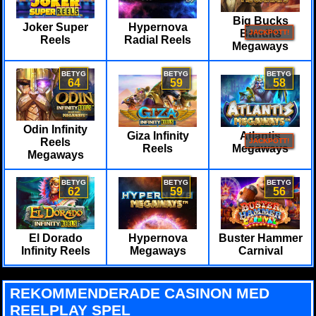
Big Bucks
Joker Super
Hypernova
Bandits
JACKPOTT!
Reels
Radial Reels
Megaways
BETYG
BETYG
BETYG
64
59
58
Odin Infinity
Giza Infinity
Atlantis
Reels
JACKPOTT!
Reels
Megaways
Megaways
BETYG
BETYG
BETYG
62
59
56
El Dorado
Hypernova
Buster Hammer
Infinity Reels
Megaways
Carnival
REKOMMENDERADE CASINON MED
REELPLAY SPEL