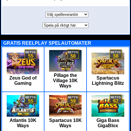
GRATIS REELPLAY SPELAUTOMATER
BETYG
BETYG
BETYG
55
58
58
Pillage the
Zeus God of
Spartacus
Village 10K
Gaming
Lightning Blitz
Ways
BETYG
BETYG
BETYG
55
59
62
Atlantis 10K
Spartacus 10K
Giga Bass
Ways
Ways
GigaBlox