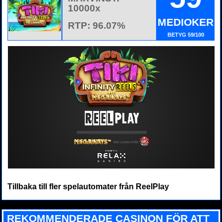
10000x
MEDIOKER
RTP: 96.07%
BETYG 59/100
Tillbaka till fler spelautomater från ReelPlay
REKOMMENDERADE CASINON FÖR ATT