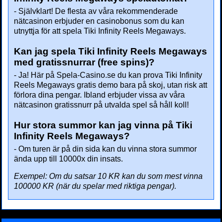
- Självklart! De flesta av våra rekommenderade
nätcasinon erbjuder en casinobonus som du kan
utnyttja för att spela Tiki Infinity Reels Megaways.
Kan jag spela Tiki Infinity Reels Megaways
med gratissnurrar (free spins)?
- Ja! Här på Spela-Casino.se du kan prova Tiki Infinity
Reels Megaways gratis demo bara på skoj, utan risk att
förlora dina pengar. Ibland erbjuder vissa av våra
nätcasinon gratissnurr på utvalda spel så håll koll!
Hur stora summor kan jag vinna på Tiki
Infinity Reels Megaways?
- Om turen är på din sida kan du vinna stora summor
ända upp till 10000x din insats.
Exempel: Om du satsar 10 KR kan du som mest vinna
100000 KR (när du spelar med riktiga pengar).