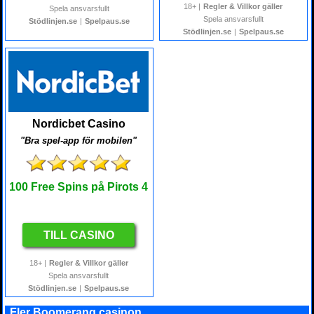
18+ |
Regler & Villkor gäller
Spela ansvarsfullt
Spela ansvarsfullt
Stödlinjen.se
|
Spelpaus.se
Stödlinjen.se
|
Spelpaus.se
Nordicbet Casino
"Bra spel-app för mobilen"
100 Free Spins
på Pirots 4
TILL CASINO
18+ |
Regler & Villkor gäller
Spela ansvarsfullt
Stödlinjen.se
|
Spelpaus.se
Fler Boomerang casinon