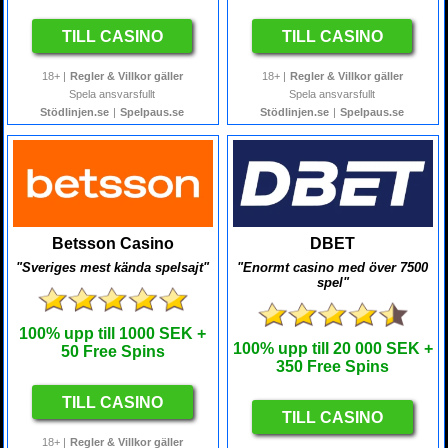
TILL CASINO
TILL CASINO
18+ |
Regler & Villkor gäller
18+ |
Regler & Villkor gäller
Spela ansvarsfullt
Spela ansvarsfullt
Stödlinjen.se
|
Spelpaus.se
Stödlinjen.se
|
Spelpaus.se
Betsson Casino
DBET
"Sveriges mest kända spelsajt"
"Enormt casino med över 7500
spel"
100%
upp till
1000 SEK +
100% upp till
20 000 SEK
+
50 Free Spins
350 Free Spins
TILL CASINO
TILL CASINO
18+ |
Regler & Villkor gäller