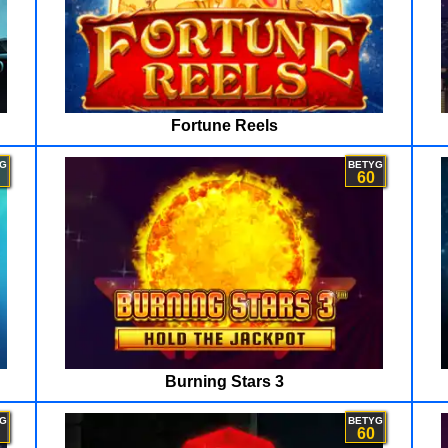
Fortune Reels
G
BETYG
60
Burning Stars 3
G
BETYG
60