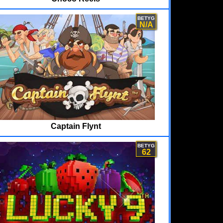
BETYG
N/A
Captain Flynt
BETYG
62