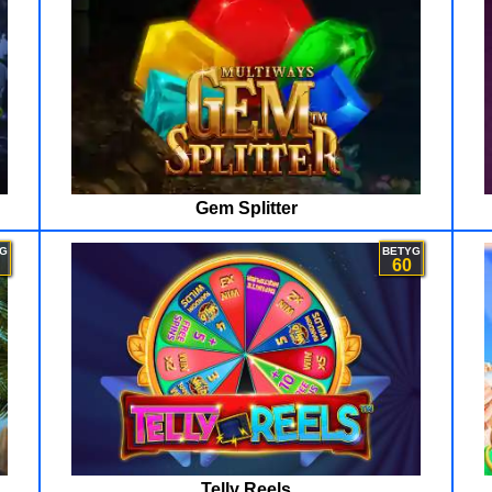
Gem Splitter
G
BETYG
60
Telly Reels