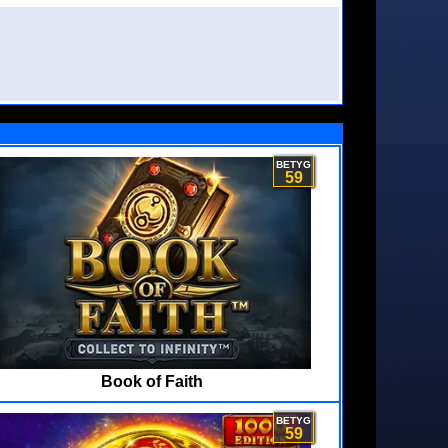
BETYG
59
Book of Faith
BETYG
59