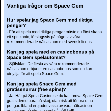
Vanliga frågor om Space Gem
Hur spelar jag Space Gem med riktiga
pengar?
- För att spela med riktiga pengar måste du först skapa
ett spelkonto, förslagsvis på något av våra
rekommenderade nätcasinon med svensk licens.
Kan jag spela med en casinobonus på
Space Gem spelautomat?
- Självklart! De flesta av våra rekommenderade
nätcasinon erbjuder en casinobonus som du kan
utnyttja för att spela Space Gem.
Kan jag spela Space Gem med
gratissnurrar (free spins)?
- Ja! Här på Spela-Casino.se du kan prova Space Gem
gratis demo bara på skoj, utan risk att förlora dina
pengar. Ibland erbjuder vissa av våra nätcasinon
gratissnurr på utvalda spel så håll koll!