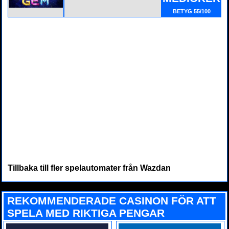
BETYG 55/100
Tillbaka till fler spelautomater från Wazdan
REKOMMENDERADE CASINON FÖR ATT
SPELA MED RIKTIGA PENGAR