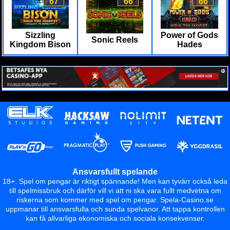
67
66
66
Sizzling
Power of Gods
Sonic Reels
Kingdom Bison
Hades
Ansvarsfullt spelande
18+. Spel om pengar är riktigt spännande! Men kan tyvärr också leda
till spelmissbruk och därför vill vi att ni ska vara fullt medvetna om
riskerna som kommer med spel om pengar. Spela-Casino.se
uppmanar till ansvarsfulla och sunda spelvanor. Att tappa kontrollen
kan få allvarliga ekonomiska och sociala konsekvenser.