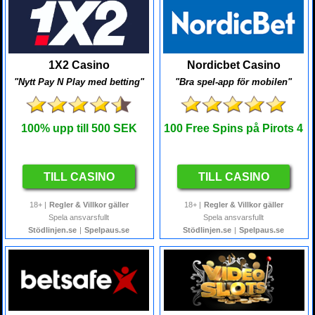
1X2 Casino
Nordicbet Casino
"Nytt Pay N Play med betting"
"Bra spel-app för mobilen"
100%
upp till
500 SEK
100 Free Spins
på Pirots 4
TILL CASINO
TILL CASINO
18+ |
Regler & Villkor gäller
18+ |
Regler & Villkor gäller
Spela ansvarsfullt
Spela ansvarsfullt
Stödlinjen.se
|
Spelpaus.se
Stödlinjen.se
|
Spelpaus.se