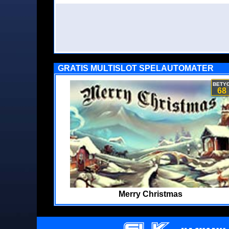
GRATIS MULTISLOT SPELAUTOMATER
BETY
68
Merry Christmas