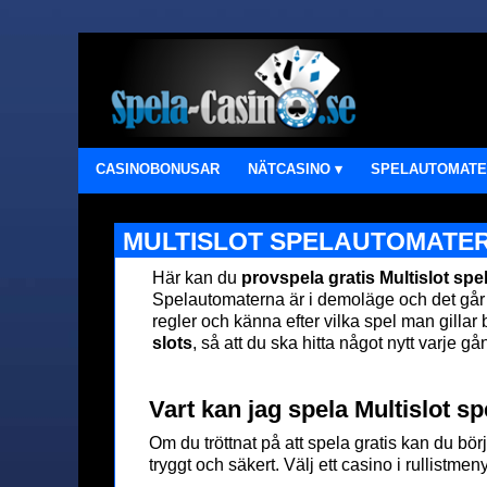
CASINOBONUSAR
NÄTCASINO ▾
SPELAUTOMATE
MULTISLOT SPELAUTOMATER
Här kan du
provspela gratis Multislot sp
Spelautomaterna är i demoläge och det går i
regler och känna efter vilka spel man gillar 
slots
, så att du ska hitta något nytt varje 
Vart kan jag spela Multislot 
Om du tröttnat på att spela gratis kan du b
tryggt och säkert. Välj ett casino i rullistmeny