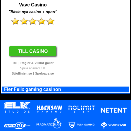
Vave Casino
"Bästa nya casino + sport"
TILL CASINO
18+ |
Regler & Villkor gäller
Spela ansvarsfullt
Stödlinjen.se
|
Spelpaus.se
Fler Felix gaming casinon