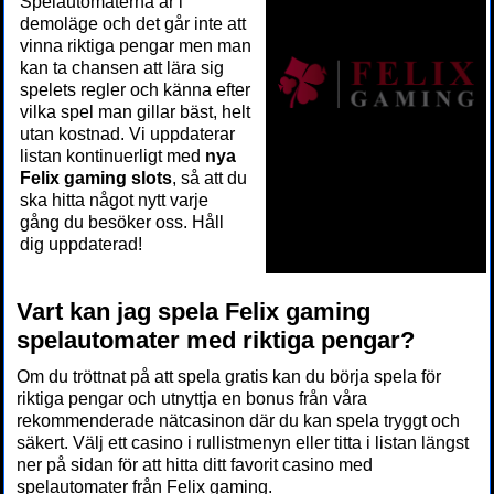
Spelautomaterna är i
demoläge och det går inte att
vinna riktiga pengar men man
kan ta chansen att lära sig
spelets regler och känna efter
vilka spel man gillar bäst, helt
utan kostnad. Vi uppdaterar
listan kontinuerligt med
nya
Felix gaming slots
, så att du
ska hitta något nytt varje
gång du besöker oss. Håll
dig uppdaterad!
Vart kan jag spela Felix gaming
spelautomater med riktiga pengar?
Om du tröttnat på att spela gratis kan du börja spela för
riktiga pengar och utnyttja en bonus från våra
rekommenderade nätcasinon där du kan spela tryggt och
säkert. Välj ett casino i rullistmenyn eller titta i listan längst
ner på sidan för att hitta ditt favorit casino med
spelautomater från Felix gaming.