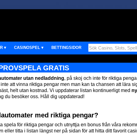
R ▾
CASINOSPEL ▾
BETTINGSIDOR
PROVSPELA GRATIS
lautomater utan nedladdning
, på skoj och inte för riktiga penga
nte att vinna riktiga pengar men man kan ta chansen att lära si
bäst, helt utan kostnad. Vi uppdaterar listan kontinuerligt med
ny
gång du besöker oss. Håll dig uppdaterad!
lautomater med riktiga pengar?
örja spela för riktiga pengar och utnyttja en bonus från våra re
yn eller titta i listan längst ner på sidan för att hitta ditt favori