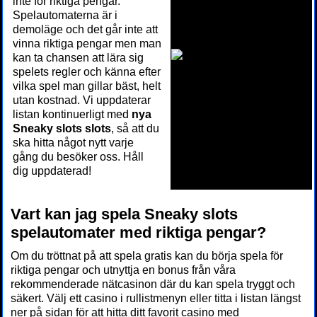
inte för riktiga pengar.
Spelautomaterna är i
demoläge och det går inte att
vinna riktiga pengar men man
kan ta chansen att lära sig
spelets regler och känna efter
vilka spel man gillar bäst, helt
utan kostnad. Vi uppdaterar
listan kontinuerligt med
nya
Sneaky slots slots
, så att du
ska hitta något nytt varje
gång du besöker oss. Håll
dig uppdaterad!
Vart kan jag spela Sneaky slots
spelautomater med riktiga pengar?
Om du tröttnat på att spela gratis kan du börja spela för
riktiga pengar och utnyttja en bonus från våra
rekommenderade nätcasinon där du kan spela tryggt och
säkert. Välj ett casino i rullistmenyn eller titta i listan längst
ner på sidan för att hitta ditt favorit casino med