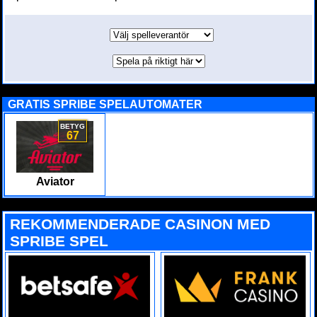
GRATIS SPRIBE SPELAUTOMATER
BETYG
67
Aviator
REKOMMENDERADE CASINON MED
SPRIBE SPEL