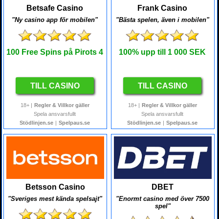
Betsafe Casino
Frank Casino
"Ny casino app för mobilen"
"Bästa spelen, även i mobilen"
100 Free Spins
på Pirots 4
100%
upp till
1 000 SEK
TILL CASINO
TILL CASINO
18+ |
Regler & Villkor gäller
18+ |
Regler & Villkor gäller
Spela ansvarsfullt
Spela ansvarsfullt
Stödlinjen.se
|
Spelpaus.se
Stödlinjen.se
|
Spelpaus.se
Betsson Casino
DBET
"Sveriges mest kända spelsajt"
"Enormt casino med över 7500
spel"