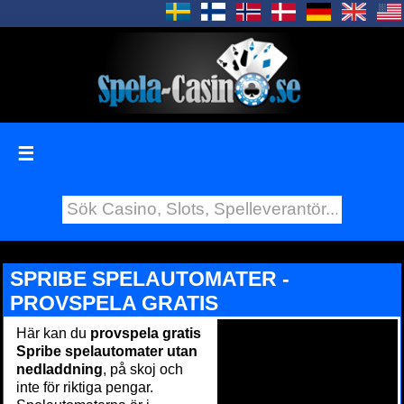
☰
SPRIBE SPELAUTOMATER -
PROVSPELA GRATIS
Här kan du
provspela gratis
Spribe spelautomater utan
nedladdning
, på skoj och
inte för riktiga pengar.