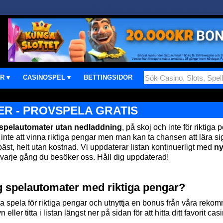
R ▾
CASINOSPEL ▾
BETTINGSIDOR
R - PROVSPELA GRATIS
 spelautomater utan nedladdning
, på skoj och inte för riktiga 
nte att vinna riktiga pengar men man kan ta chansen att lära si
bäst, helt utan kostnad. Vi uppdaterar listan kontinuerligt med
ny
tt varje gång du besöker oss. Håll dig uppdaterad!
g spelautomater med riktiga pengar?
örja spela för riktiga pengar och utnyttja en bonus från våra re
yn eller titta i listan längst ner på sidan för att hitta ditt favor