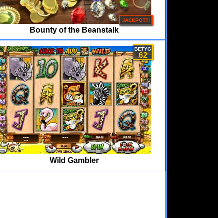
JACKPOTT!
Bounty of the Beanstalk
BETYG
62
Wild Gambler