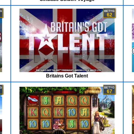
G
BETYG
62
Britains Got Talent
G
BETYG
67