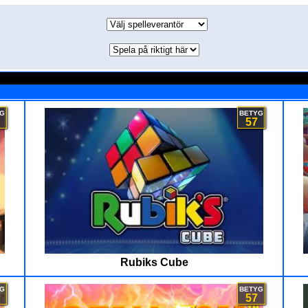
G
BETYG
57
Rubiks Cube
G
BETYG
57