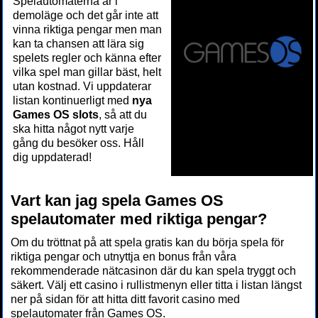
Spelautomaterna är i
demoläge och det går inte att
vinna riktiga pengar men man
kan ta chansen att lära sig
spelets regler och känna efter
vilka spel man gillar bäst, helt
utan kostnad. Vi uppdaterar
listan kontinuerligt med
nya
Games OS slots
, så att du
ska hitta något nytt varje
gång du besöker oss. Håll
dig uppdaterad!
Vart kan jag spela Games OS
spelautomater med riktiga pengar?
Om du tröttnat på att spela gratis kan du börja spela för
riktiga pengar och utnyttja en bonus från våra
rekommenderade nätcasinon där du kan spela tryggt och
säkert. Välj ett casino i rullistmenyn eller titta i listan längst
ner på sidan för att hitta ditt favorit casino med
spelautomater från Games OS.