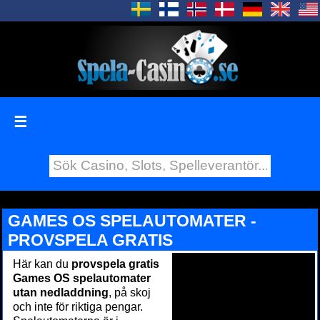
☰
GAMES OS SPELAUTOMATER -
PROVSPELA GRATIS
Här kan du
provspela gratis
Games OS spelautomater
utan nedladdning
, på skoj
och inte för riktiga pengar.