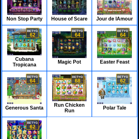
Non Stop Party
House of Scare
Jour de lAmour
BETYG
BETYG
BETYG
62
64
64
Cubana
Easter Feast
Magic Pot
Tropicana
BETYG
BETYG
BETYG
64
68
62
Run Chicken
Polar Tale
Generous Santa
Run
BETYG
62