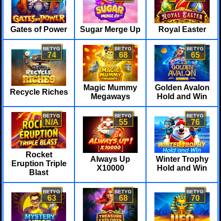
Gates of Power
Sugar Merge Up
Royal Easter
BETYG
BETYG
BETYG
74
68
65
Magic Mummy
Golden Avalon
Recycle Riches
Megaways
Hold and Win
BETYG
BETYG
BETYG
N/A
55
76
Rocket
Always Up
Winter Trophy
Eruption Triple
X10000
Hold and Win
Blast
BETYG
BETYG
BETYG
63
68
70