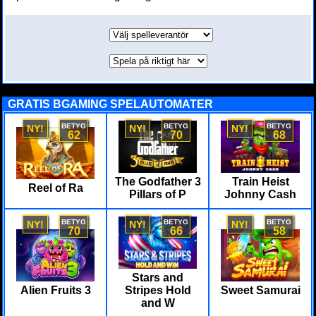
GRATIS BGAMING SPELAUTOMATER
BETYG
BETYG
BETYG
NY!
NY!
NY!
62
70
68
The Godfather 3
Train Heist
Reel of Ra
Pillars of P
Johnny Cash
BETYG
BETYG
BETYG
NY!
NY!
NY!
70
66
58
Stars and
Alien Fruits 3
Stripes Hold
Sweet Samurai
and W