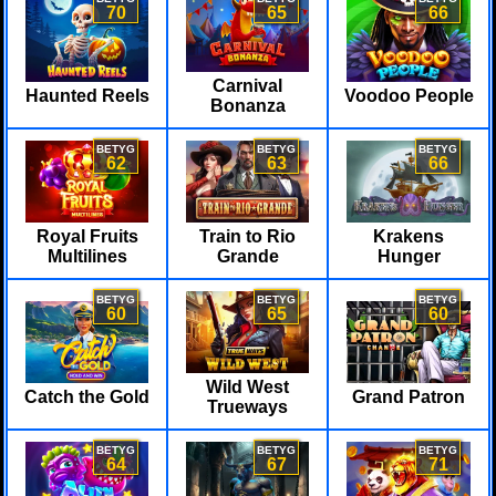
70
65
66
Carnival
Haunted Reels
Voodoo People
Bonanza
BETYG
BETYG
BETYG
62
63
66
Royal Fruits
Train to Rio
Krakens
Multilines
Grande
Hunger
BETYG
BETYG
BETYG
60
65
60
Wild West
Catch the Gold
Grand Patron
Trueways
BETYG
BETYG
BETYG
64
67
71