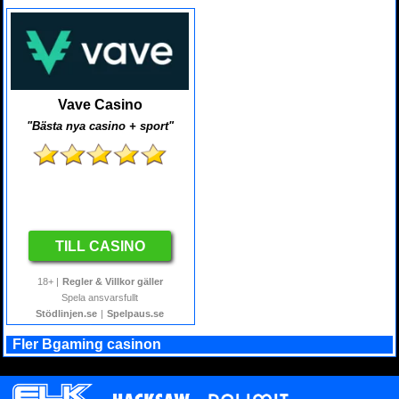
Vave Casino
"Bästa nya casino + sport"
TILL CASINO
18+ |
Regler & Villkor gäller
Spela ansvarsfullt
Stödlinjen.se
|
Spelpaus.se
Fler Bgaming casinon