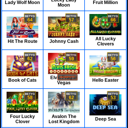
Lady Wolf Moon
Fruit Million
Moon
BETYG
BETYG
BETYG
64
57
66
All Lucky
Hit The Route
Johnny Cash
Clovers
BETYG
BETYG
BETYG
62
59
56
Elvis Frog in
JACKPOTT!
Book of Cats
Hello Easter
Vegas
BETYG
BETYG
BETYG
58
62
53
Four Lucky
Avalon The
Deep Sea
Clover
Lost Kingdom