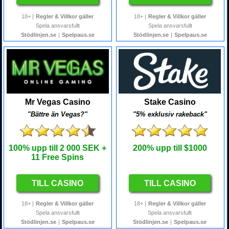
18+ |
Regler & Villkor gäller
18+ |
Regler & Villkor gäller
Spela ansvarsfullt
Spela ansvarsfullt
Stödlinjen.se
|
Spelpaus.se
Stödlinjen.se
|
Spelpaus.se
Mr Vegas Casino
Stake Casino
"Bättre än Vegas?"
"5% exklusiv rakeback"
100%
upp till
2 000 SEK
+
200% upp till $1000
11 Free Spins
TILL CASINO
TILL CASINO
18+ |
Regler & Villkor gäller
18+ |
Regler & Villkor gäller
Spela ansvarsfullt
Spela ansvarsfullt
Stödlinjen.se
|
Spelpaus.se
Stödlinjen.se
|
Spelpaus.se