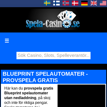
☰
BLUEPRINT SPELAUTOMATER -
PROVSPELA GRATIS
Här kan du
provspela gratis
Blueprint spelautomater
utan nedladdning
, på skoj
och inte för riktiga pengar.