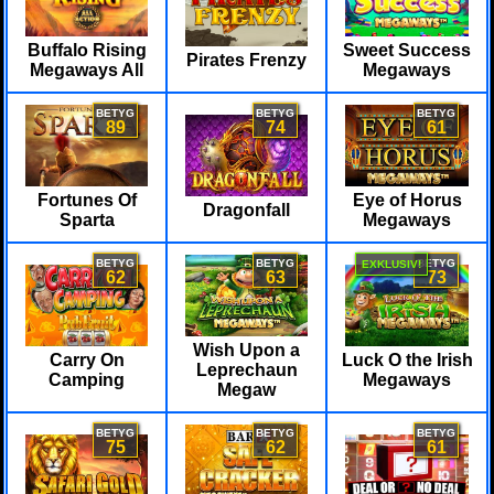
Buffalo Rising
Sweet Success
Pirates Frenzy
Megaways All
Megaways
BETYG
BETYG
BETYG
89
74
61
Fortunes Of
Eye of Horus
Dragonfall
Sparta
Megaways
BETYG
BETYG
BETYG
EXKLUSIV!
62
63
73
Wish Upon a
Carry On
Luck O the Irish
Leprechaun
Camping
Megaways
Megaw
BETYG
BETYG
BETYG
75
62
61