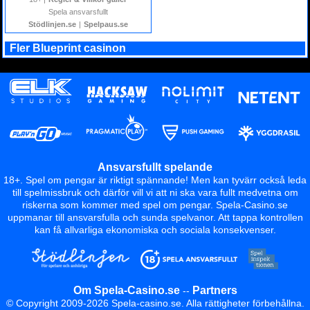
Spela ansvarsfullt
Stödlinjen.se
|
Spelpaus.se
Fler Blueprint casinon
Ansvarsfullt spelande
18+. Spel om pengar är riktigt spännande! Men kan tyvärr också leda
till spelmissbruk och därför vill vi att ni ska vara fullt medvetna om
riskerna som kommer med spel om pengar. Spela-Casino.se
uppmanar till ansvarsfulla och sunda spelvanor. Att tappa kontrollen
kan få allvarliga ekonomiska och sociala konsekvenser.
Om Spela-Casino.se
Partners
--
© Copyright 2009-2026 Spela-casino.se. Alla rättigheter förbehållna.