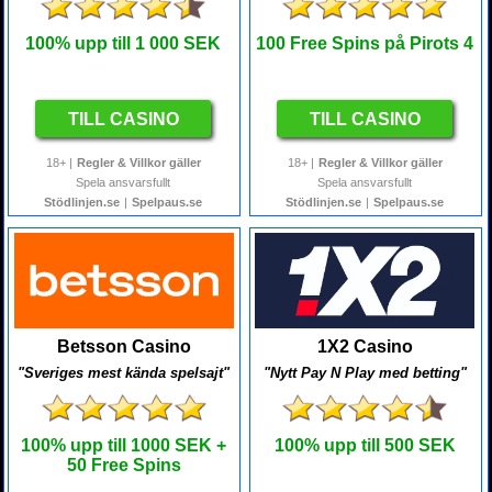
100%
upp till
1 000 SEK
100 Free Spins
på Pirots 4
TILL CASINO
TILL CASINO
18+ |
Regler & Villkor gäller
18+ |
Regler & Villkor gäller
Spela ansvarsfullt
Spela ansvarsfullt
Stödlinjen.se
|
Spelpaus.se
Stödlinjen.se
|
Spelpaus.se
Betsson Casino
1X2 Casino
"Sveriges mest kända spelsajt"
"Nytt Pay N Play med betting"
100%
upp till
1000 SEK +
100%
upp till
500 SEK
50 Free Spins