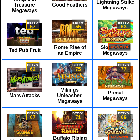
Lightning Strike
Treasure
Good Feathers
Megaways
Megaways
BETYG
BETYG
BETYG
57
55
63
Rome Rise of
Slots O Gold
JACKPOTT!
Ted Pub Fruit
an Empire
Megaways
BETYG
BETYG
BETYG
62
75
77
Vikings
Primal
Mars Attacks
Unleashed
Megaways
Megaways
BETYG
BETYG
BETYG
67
71
69
Buffalo Rising
JACKPOTT!