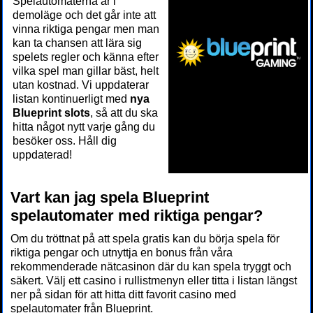
Spelautomaterna är i
demoläge och det går inte att
vinna riktiga pengar men man
kan ta chansen att lära sig
spelets regler och känna efter
vilka spel man gillar bäst, helt
utan kostnad. Vi uppdaterar
listan kontinuerligt med
nya
Blueprint slots
, så att du ska
hitta något nytt varje gång du
besöker oss. Håll dig
uppdaterad!
Vart kan jag spela Blueprint
spelautomater med riktiga pengar?
Om du tröttnat på att spela gratis kan du börja spela för
riktiga pengar och utnyttja en bonus från våra
rekommenderade nätcasinon där du kan spela tryggt och
säkert. Välj ett casino i rullistmenyn eller titta i listan längst
ner på sidan för att hitta ditt favorit casino med
spelautomater från Blueprint.