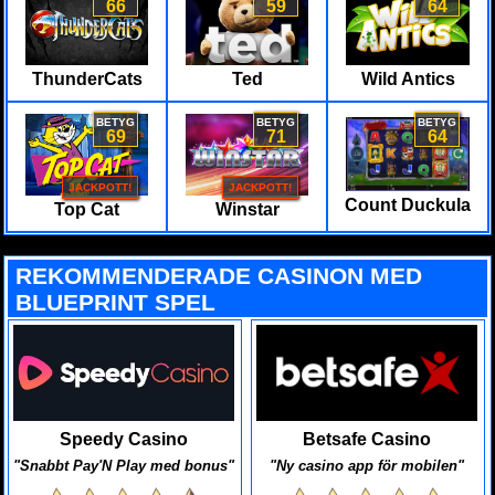
66
59
64
ThunderCats
Ted
Wild Antics
BETYG
BETYG
BETYG
69
71
64
JACKPOTT!
JACKPOTT!
Count Duckula
Top Cat
Winstar
REKOMMENDERADE CASINON MED
BLUEPRINT SPEL
Speedy Casino
Betsafe Casino
"Snabbt Pay'N Play med bonus"
"Ny casino app för mobilen"