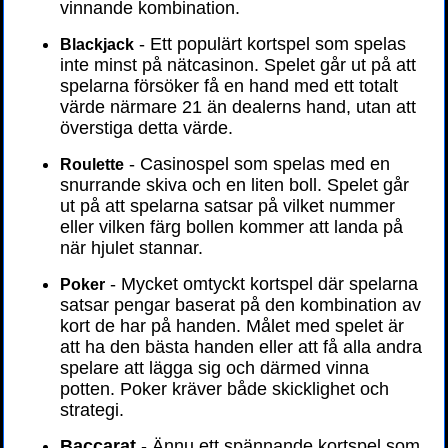
vinnande kombination.
- Ett populärt kortspel som spelas
Blackjack
inte minst på nätcasinon. Spelet går ut på att
spelarna försöker få en hand med ett totalt
värde närmare 21 än dealerns hand, utan att
överstiga detta värde.
- Casinospel som spelas med en
Roulette
snurrande skiva och en liten boll. Spelet går
ut på att spelarna satsar på vilket nummer
eller vilken färg bollen kommer att landa på
när hjulet stannar.
- Mycket omtyckt kortspel där spelarna
Poker
satsar pengar baserat på den kombination av
kort de har på handen. Målet med spelet är
att ha den bästa handen eller att få alla andra
spelare att lägga sig och därmed vinna
potten. Poker kräver både skicklighet och
strategi.
Baccarat
- Ännu ett spännande kortspel som