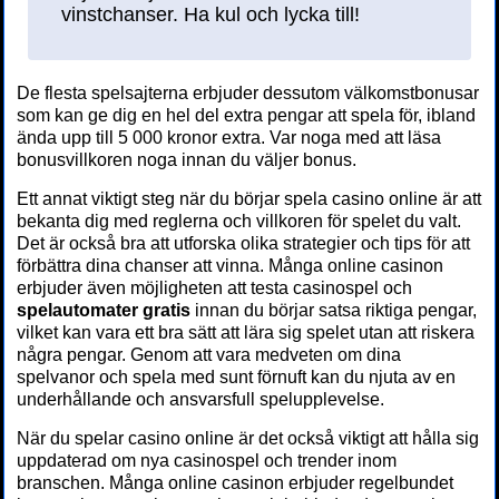
vinstchanser. Ha kul och lycka till!
De flesta spelsajterna erbjuder dessutom välkomstbonusar
som kan ge dig en hel del extra pengar att spela för, ibland
ända upp till 5 000 kronor extra. Var noga med att läsa
bonusvillkoren noga innan du väljer bonus.
Ett annat viktigt steg när du börjar spela casino online är att
bekanta dig med reglerna och villkoren för spelet du valt.
Det är också bra att utforska olika strategier och tips för att
förbättra dina chanser att vinna. Många online casinon
erbjuder även möjligheten att testa casinospel och
spelautomater gratis
innan du börjar satsa riktiga pengar,
vilket kan vara ett bra sätt att lära sig spelet utan att riskera
några pengar. Genom att vara medveten om dina
spelvanor och spela med sunt förnuft kan du njuta av en
underhållande och ansvarsfull spelupplevelse.
När du spelar casino online är det också viktigt att hålla sig
uppdaterad om nya casinospel och trender inom
branschen. Många online casinon erbjuder regelbundet