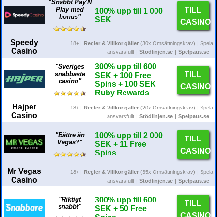
"Snabbt Pay'N
TILL
Play med
100%
upp till
1 000
bonus"
SEK
CASINO
Speedy
18+ |
Regler & Villkor gäller
(30x Omsättningskrav)
| Spela
Casino
ansvarsfullt
|
Stödlinjen.se
|
Spelpaus.se
300%
upp till
600
"Sveriges
TILL
snabbaste
SEK + 100 Free
casino"
Spins + 100 SEK
CASINO
Ruby Rewards
Hajper
18+ |
Regler & Villkor gäller
(20x Omsättningskrav)
| Spela
Casino
ansvarsfullt
|
Stödlinjen.se
|
Spelpaus.se
"Bättre än
100%
upp till
2 000
TILL
Vegas?"
SEK
+ 11 Free
CASINO
Spins
Mr Vegas
18+ |
Regler & Villkor gäller
(35x Omsättningskrav)
| Spela
Casino
ansvarsfullt
|
Stödlinjen.se
|
Spelpaus.se
"Riktigt
300%
upp till
600
TILL
snabbt"
SEK + 50 Free
CASINO