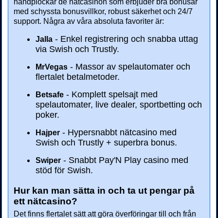
handplockar de nätcasinon som erbjuder bra bonusar
med schyssta bonusvillkor, robust säkerhet och 24/7
support. Några av våra absoluta favoriter är:
- Enkel registrering och snabba uttag
Jalla
via Swish och Trustly.
- Massor av spelautomater och
MrVegas
flertalet betalmetoder.
- Komplett spelsajt med
Betsafe
spelautomater, live dealer, sportbetting och
poker.
- Hypersnabbt nätcasino med
Hajper
Swish och Trustly + superbra bonus.
- Snabbt Pay'N Play casino med
Swiper
stöd för Swish.
Hur kan man sätta in och ta ut pengar på
ett nätcasino?
Det finns flertalet sätt att göra överföringar till och från