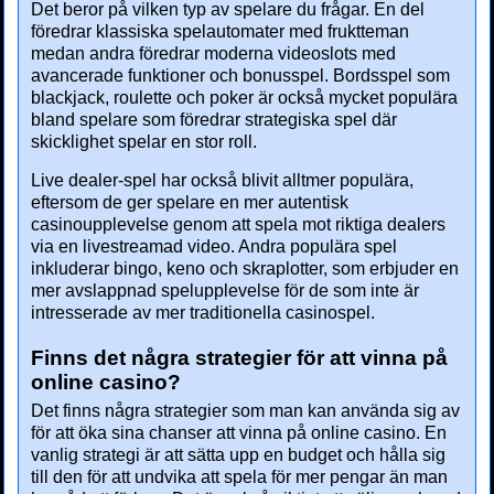
Det beror på vilken typ av spelare du frågar. En del
föredrar klassiska spelautomater med fruktteman
medan andra föredrar moderna videoslots med
avancerade funktioner och bonusspel. Bordsspel som
blackjack, roulette och poker är också mycket populära
bland spelare som föredrar strategiska spel där
skicklighet spelar en stor roll.
Live dealer-spel har också blivit alltmer populära,
eftersom de ger spelare en mer autentisk
casinoupplevelse genom att spela mot riktiga dealers
via en livestreamad video. Andra populära spel
inkluderar bingo, keno och skraplotter, som erbjuder en
mer avslappnad spelupplevelse för de som inte är
intresserade av mer traditionella casinospel.
Finns det några strategier för att vinna på
online casino?
Det finns några strategier som man kan använda sig av
för att öka sina chanser att vinna på online casino. En
vanlig strategi är att sätta upp en budget och hålla sig
till den för att undvika att spela för mer pengar än man