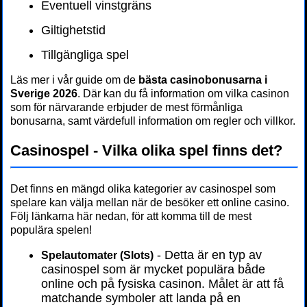
Eventuell vinstgräns
Giltighetstid
Tillgängliga spel
Läs mer i vår guide om de
bästa casinobonusarna i
Sverige 2026
. Där kan du få information om vilka casinon
som för närvarande erbjuder de mest förmånliga
bonusarna, samt värdefull information om regler och villkor.
Casinospel - Vilka olika spel finns det?
Det finns en mängd olika kategorier av casinospel som
spelare kan välja mellan när de besöker ett online casino.
Följ länkarna här nedan, för att komma till de mest
populära spelen!
- Detta är en typ av
Spelautomater (Slots)
casinospel som är mycket populära både
online och på fysiska casinon. Målet är att få
matchande symboler att landa på en