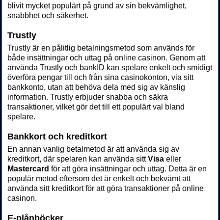
blivit mycket populärt på grund av sin bekvämlighet,
snabbhet och säkerhet.
Trustly
Trustly är en pålitlig betalningsmetod som används för
både insättningar och uttag på online casinon. Genom att
använda Trustly och bankID kan spelare enkelt och smidigt
överföra pengar till och från sina casinokonton, via sitt
bankkonto, utan att behöva dela med sig av känslig
information. Trustly erbjuder snabba och säkra
transaktioner, vilket gör det till ett populärt val bland
spelare.
Bankkort och kreditkort
En annan vanlig betalmetod är att använda sig av
kreditkort, där spelaren kan använda sitt
Visa
eller
Mastercard
för att göra insättningar och uttag. Detta är en
populär metod eftersom det är enkelt och bekvämt att
använda sitt kreditkort för att göra transaktioner på online
casinon.
E-plånböcker