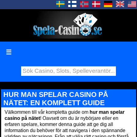
☰
HUR MAN SPELAR CASINO PÅ
NÄTET: EN KOMPLETT GUIDE
Välkommen till vår kompletta guide om
hur man spelar
casino på nätet
! Oavsett om du är nybörjare eller en
erfaren spelare, kommer denna guide att ge dig all
information du behöver för att navigera i den spännande
världen av nätcasinon. Från att välja rätt casino och förstå