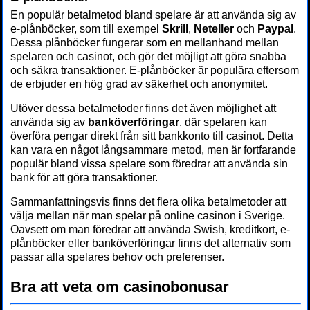
En populär betalmetod bland spelare är att använda sig av
e-plånböcker, som till exempel
Skrill
,
Neteller
och
Paypal
.
Dessa plånböcker fungerar som en mellanhand mellan
spelaren och casinot, och gör det möjligt att göra snabba
och säkra transaktioner. E-plånböcker är populära eftersom
de erbjuder en hög grad av säkerhet och anonymitet.
Utöver dessa betalmetoder finns det även möjlighet att
använda sig av
banköverföringar
, där spelaren kan
överföra pengar direkt från sitt bankkonto till casinot. Detta
kan vara en något långsammare metod, men är fortfarande
populär bland vissa spelare som föredrar att använda sin
bank för att göra transaktioner.
Sammanfattningsvis finns det flera olika betalmetoder att
välja mellan när man spelar på online casinon i Sverige.
Oavsett om man föredrar att använda Swish, kreditkort, e-
plånböcker eller banköverföringar finns det alternativ som
passar alla spelares behov och preferenser.
Bra att veta om casinobonusar