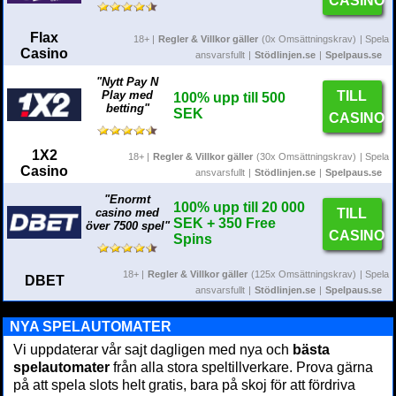
CASINO
Flax
18+ |
Regler & Villkor gäller
(0x Omsättningskrav)
| Spela
Casino
ansvarsfullt
|
Stödlinjen.se
|
Spelpaus.se
"Nytt Pay N
TILL
Play med
100%
upp till
500
betting"
SEK
CASINO
1X2
18+ |
Regler & Villkor gäller
(30x Omsättningskrav)
| Spela
Casino
ansvarsfullt
|
Stödlinjen.se
|
Spelpaus.se
"Enormt
100% upp till
20 000
TILL
casino med
SEK
+ 350 Free
över 7500 spel"
CASINO
Spins
18+ |
Regler & Villkor gäller
(125x Omsättningskrav)
| Spela
DBET
ansvarsfullt
|
Stödlinjen.se
|
Spelpaus.se
NYA SPELAUTOMATER
Vi uppdaterar vår sajt dagligen med nya och
bästa
spelautomater
från alla stora speltillverkare. Prova gärna
på att spela slots helt gratis, bara på skoj för att fördriva