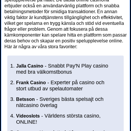
erbjuder också en användarvänlig plattform och snabba
betalningsmetoder för smidiga transaktioner. En annan
viktig faktor är kundtjänstens tillgänglighet och effektivitet,
vilket ger spelarna en trygg känsla och stöd vid eventuella
frågor eller problem. Genom att fokusera på dessa
kärnkomponenter kan spelare hitta en plattform som passar
deras behov och skapar en positiv spelupplevelse online.
Här är några av våra stora favoriter:
- Snabbt Pay'N Play casino
Jalla Casino
med bra välkomstbonus
- Experter på casino och
Frank Casino
stort utbud av spelautomater
- Sveriges bästa spelsajt och
Betsson
nätcasino överlag
- Världens största casino,
Videoslots
ONLINE!