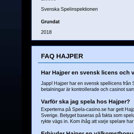
Svenska Spelinspektionen
Grundat
2018
FAQ HAJPER
Har Hajper en svensk licens och 
Japp! Hajper har en svensk spellicens från Sp
betalningar är kontrollerade och casinot sa
Varför ska jag spela hos Hajper?
Experterna på Spela-casino.se har gett Hajp
Sverige. Betyget baseras på fakta som spel
rykte vägs in. Kom ihåg att varje spelare ha
Erbjuder Hajper en välkomstbon