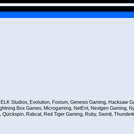
t, ELK Studios, Evolution, Foxium, Genesis Gaming, Hacksaw Ga
htning Box Games, Microgaming, NetEnt, Nextgen Gaming, Nyx,
, Quickspin, Rabcat, Red Tiger Gaming, Ruby, Swintt, Thunderki