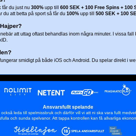
k får du just nu
300%
upp till
600 SEK + 100 Free Spins + 10
r du att betta på sport så får du
100%
upp till
500 SEK + 100 SE
 Hajper?
ebär att uttag oftast behandlas inom några minuter. I vissa fall k
kID.
len?
fungerar smidigt på både iOS och Android. Du spelar direkt i w
Ansvarsfullt spelande
också leda till spelmissbruk och därför vill vi att ni ska vara fullt 
fulla och sunda spelvanor. Att tappa kontrollen kan få allvarliga ekon