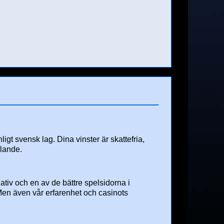
igt svensk lag. Dina vinster är skattefria,
elande.
ernativ och en av de bättre spelsidorna i
en även vår erfarenhet och casinots