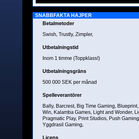
SNABBFAKTA HAJPER
Betalmetoder
Swish, Trustly, Zimpler,
Utbetalningstid
Inom 1 timme (Toppklass!)
Utbetalningsgräns
500 000 SEK per månad
Spelleverantörer
Bally, Barcrest, Big Time Gaming, Blueprin
Win, Kalamba Games, Light and Wonder, Lig
Pragmatic Play, Print Studios, Push Gaming
Yggdrasil Gaming,
Licens