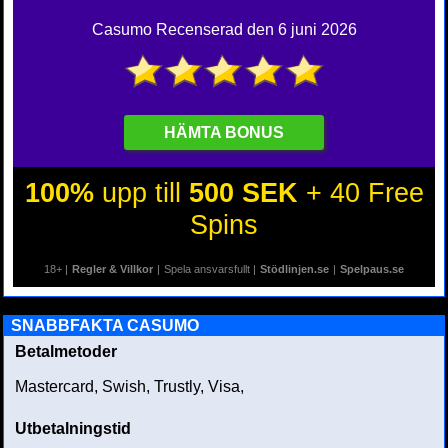
Casumo Recenserad den 6 juni 2026
HÄMTA BONUS
100%
upp till
500 SEK
+ 40 Free
Spins
18+ |
Regler & Villkor
|
Spela ansvarsfullt |
Stödlinjen.se
|
Spelpaus.se
SNABBFAKTA CASUMO
Betalmetoder
Mastercard, Swish, Trustly, Visa,
Utbetalningstid