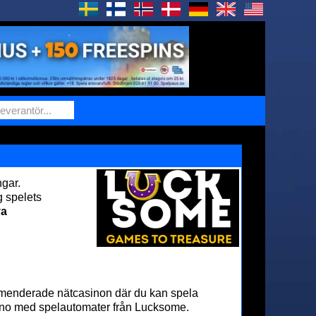
ngar.
g spelets
ya
kommenderade nätcasinon där du kan spela
t casino med spelautomater från Lucksome.