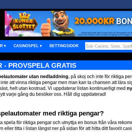
R ▾
CASINOSPEL ▾
BETTINGSIDOR
- PROVSPELA GRATIS
pelautomater utan nedladdning
, på skoj och inte för riktiga pe
nte att vinna riktiga pengar men man kan ta chansen att lära si
bäst, helt utan kostnad. Vi uppdaterar listan kontinuerligt med
n
 nytt varje gång du besöker oss. Håll dig uppdaterad!
spelautomater med riktiga pengar?
örja spela för riktiga pengar och utnyttja en bonus från våra re
yn eller titta i listan längst ner på sidan för att hitta ditt favori