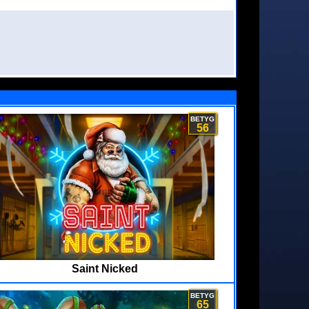
BETYG
56
Saint Nicked
BETYG
65