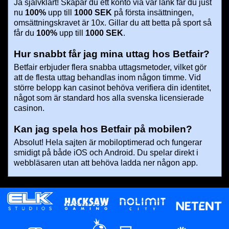
Ja självklart! Skapar du ett konto via vår länk får du just
nu
100%
upp till
1000 SEK
på första insättningen,
omsättningskravet är 10x. Gillar du att betta på sport så
får du
100%
upp till
1000 SEK
.
Hur snabbt får jag mina uttag hos Betfair?
Betfair erbjuder flera snabba uttagsmetoder, vilket gör
att de flesta uttag behandlas inom någon timme. Vid
större belopp kan casinot behöva verifiera din identitet,
något som är standard hos alla svenska licensierade
casinon.
Kan jag spela hos Betfair på mobilen?
Absolut! Hela sajten är mobiloptimerad och fungerar
smidigt på både iOS och Android. Du spelar direkt i
webbläsaren utan att behöva ladda ner någon app.