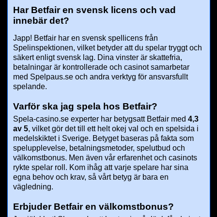
Har Betfair en svensk licens och vad
innebär det?
Japp! Betfair har en svensk spellicens från
Spelinspektionen, vilket betyder att du spelar tryggt och
säkert enligt svensk lag. Dina vinster är skattefria,
betalningar är kontrollerade och casinot samarbetar
med Spelpaus.se och andra verktyg för ansvarsfullt
spelande.
Varför ska jag spela hos Betfair?
Spela-casino.se experter har betygsatt Betfair med
4,3
av 5
, vilket gör det till ett helt okej val och en spelsida i
medelskiktet i Sverige. Betyget baseras på fakta som
spelupplevelse, betalningsmetoder, spelutbud och
välkomstbonus. Men även vår erfarenhet och casinots
rykte spelar roll. Kom ihåg att varje spelare har sina
egna behov och krav, så vårt betyg är bara en
vägledning.
Erbjuder Betfair en välkomstbonus?