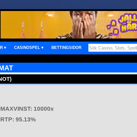
R ▾
CASINOSPEL ▾
BETTINGSIDOR
MAT
NOT)
MAXVINST: 10000x
RTP: 95.13%