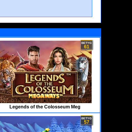
BETYG
61
Legends of the Colosseum Meg
BETYG
57