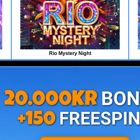
Rio Mystery Night