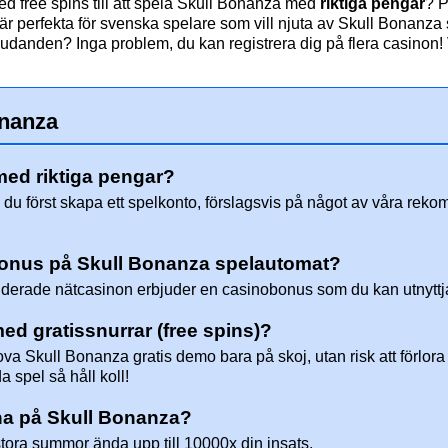
med free spins till att spela Skull Bonanza med
riktiga pengar
? P
är perfekta för svenska spelare som vill njuta av Skull Bonanz
rbjudanden? Inga problem, du kan registrera dig på flera casinon! 
onanza
med riktiga pengar?
te du först skapa ett spelkonto, förslagsvis på något av våra 
onus på Skull Bonanza spelautomat?
nderade nätcasinon erbjuder en casinobonus som du kan utnyttja
ed gratissnurrar (free spins)?
va Skull Bonanza gratis demo bara på skoj, utan risk att förlora
 spel så håll koll!
na på Skull Bonanza?
stora summor ända upp till 10000x din insats.