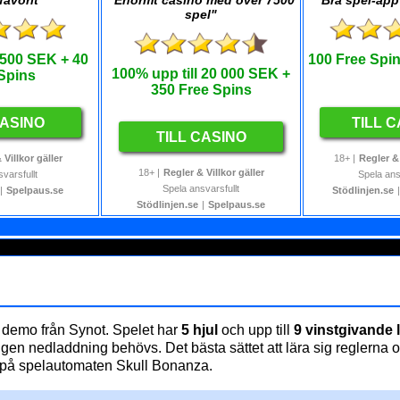
favorit"
"Enormt casino med över 7500
"Bra spel-app
spel"
500 SEK
+ 40
100 Free Spi
100% upp till
20 000 SEK
+
Spins
350 Free Spins
CASINO
TILL 
TILL CASINO
 Villkor gäller
18+ |
Regler & 
18+ |
Regler & Villkor gäller
varsfullt
Spela ans
Spela ansvarsfullt
|
Spelpaus.se
Stödlinjen.se
|
Stödlinjen.se
|
Spelpaus.se
 demo från Synot. Spelet har
5 hjul
och upp till
9 vinstgivande l
ngen nedladdning behövs. Det bästa sättet att lära sig reglerna
 på spelautomaten Skull Bonanza.