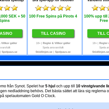
kända spelsajt"
"Bra spel-app för mobilen"
"Världens stö
1000 SEK + 50
100 Free Spins
på Pirots 4
100%
upp till
Spins
Free
CASINO
TILL CASINO
TILL 
 Villkor gäller
18+ |
Regler & Villkor gäller
18+ |
Regler &
varsfullt
Spela ansvarsfullt
Spela an
|
Spelpaus.se
Stödlinjen.se
|
Spelpaus.se
Stödlinjen.se
emo från Synot. Spelet har
5 hjul
och upp till
10 vinstgivande li
ngen nedladdning behövs. Det bästa sättet att lära sig reglerna
 på spelautomaten Gold O Clock.