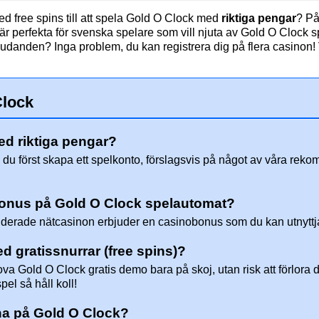
med free spins till att spela Gold O Clock med
riktiga pengar
? På
är perfekta för svenska spelare som vill njuta av Gold O Clock
rbjudanden? Inga problem, du kan registrera dig på flera casinon! 
Clock
ed riktiga pengar?
te du först skapa ett spelkonto, förslagsvis på något av våra 
onus på Gold O Clock spelautomat?
nderade nätcasinon erbjuder en casinobonus som du kan utnyttja
 gratissnurrar (free spins)?
a Gold O Clock gratis demo bara på skoj, utan risk att förlora 
el så håll koll!
na på Gold O Clock?