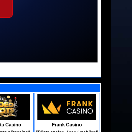
ts Casino
Frank Casino