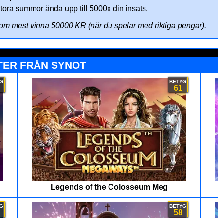
stora summor ända upp till 5000x din insats.
m mest vinna 50000 KR (när du spelar med riktiga pengar).
TER FRÅN SYNOT
G
BETYG
61
Legends of the Colosseum Meg
G
BETYG
58