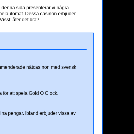
 denna sida presenterar vi några
 spelautomat. Dessa casinon erbjuder
Visst låter det bra?
rekommenderade nätcasinon med svensk
 för att spela Gold O Clock.
dina pengar. Ibland erbjuder vissa av