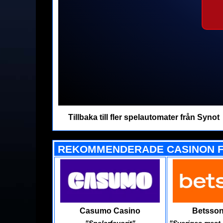
Tillbaka till fler spelautomater från Synot
REKOMMENDERADE CASINON FÖ
Casumo Casino
Betsson