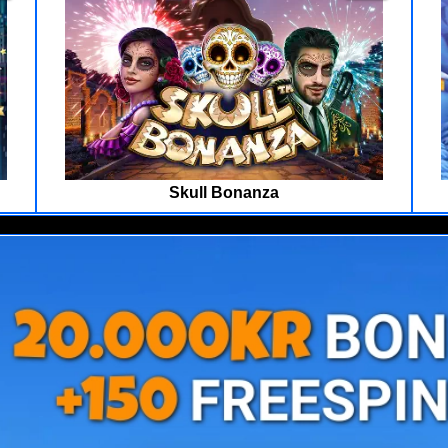
Skull Bonanza