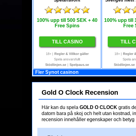
"Spelarfavorit"
"Sveriges mest 
100%
upp till
500 SEK
+ 40
100%
upp till
Free Spins
Free 
TILL CASINO
TILL 
18+ |
Regler & Villkor gäller
18+ |
Regler &
Spela ansvarsfullt
Spela ans
Stödlinjen.se
|
Spelpaus.se
Stödlinjen.se
Fler Synot casinon
Gold O Clock Recension
Här kan du spela
GOLD O CLOCK
gratis d
datorn bara på skoj och helt utan kostnad, i
recension innehåller egenskaper och betyg