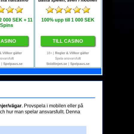
rsta nätcasino"
"Bästa spelen, även i mobilen"
2 000 SEK
+ 11
100%
upp till
1 000 SEK
 Spins
CASINO
TILL CASINO
 Villkor gäller
18+ |
Regler & Villkor gäller
svarsfullt
Spela ansvarsfullt
|
Spelpaus.se
Stödlinjen.se
|
Spelpaus.se
njer/vägar
. Provspela i mobilen eller på
 och hur man spelar ansvarsfullt. Denna