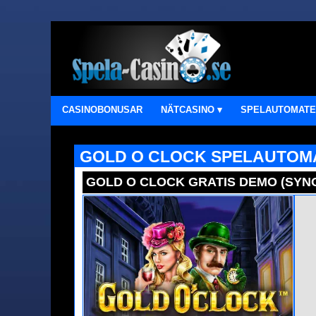
CASINOBONUSAR
NÄTCASINO ▾
SPELAUTOMATE
GOLD O CLOCK SPELAUTOM
GOLD O CLOCK GRATIS DEMO (SYN