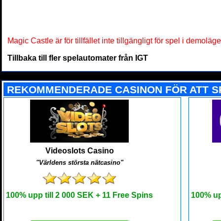
Magic Castle är för tillfället inte tillgängligt för spel i demoläge
Tillbaka till fler spelautomater från IGT
REKOMMENDERADE CASINON FÖR ATT SP
Videoslots Casino
"Världens största nätcasino"
100%
upp till
2 000 SEK
+ 11 Free Spins
100%
up