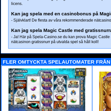
licens.
Kan jag spela med en casinobonus på Magi
- Självklart! De flesta av våra rekommenderade nätcasino
Kan jag spela Magic Castle med gratissnurra
- Ja! Här på Spela-Casino.se du kan prova Magic Castle gr
nätcasinon gratissnurr på utvalda spel så håll koll!
FLER OMTYCKTA SPELAUTOMATER FRÅN 
BETYG
81