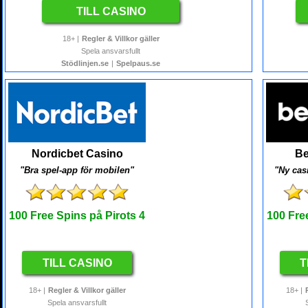
TILL CASINO
18+ |
Regler & Villkor gäller
Spela ansvarsfullt
Stödlinjen.se
|
Spelpaus.se
Nordicbet Casino
Be
"Bra spel-app för mobilen"
"Ny cas
100 Free Spins
på Pirots 4
100 Fre
TILL CASINO
T
18+ |
Regler & Villkor gäller
18+ |
Spela ansvarsfullt