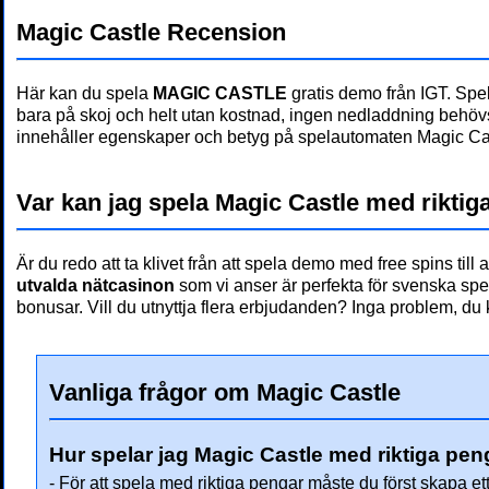
Magic Castle Recension
Här kan du spela
MAGIC CASTLE
gratis demo från IGT. Spe
bara på skoj och helt utan kostnad, ingen nedladdning behövs.
innehåller egenskaper och betyg på spelautomaten Magic Ca
Var kan jag spela Magic Castle med riktig
Är du redo att ta klivet från att spela demo med free spins til
utvalda nätcasinon
som vi anser är perfekta för svenska spe
bonusar. Vill du utnyttja flera erbjudanden? Inga problem, du k
Vanliga frågor om Magic Castle
Hur spelar jag Magic Castle med riktiga pen
- För att spela med riktiga pengar måste du först skapa