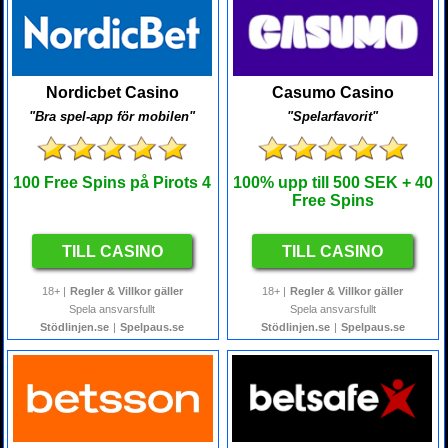
Nordicbet Casino
Casumo Casino
"Bra spel-app för mobilen"
"Spelarfavorit"
100 Free Spins
på Pirots 4
100%
upp till
500 SEK
+ 40
Free Spins
TILL CASINO
TILL CASINO
18+ |
Regler & Villkor gäller
18+ |
Regler & Villkor gäller
Spela ansvarsfullt
Spela ansvarsfullt
Stödlinjen.se
|
Spelpaus.se
Stödlinjen.se
|
Spelpaus.se