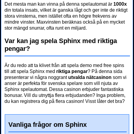
Det mesta man kan vinna på denna spelautomat är
1000x
din totala insats, vilket är ganska lågt och ger inte de riktigt
stora vinsterna, men istället ofta en högre frekvens av
mindre vinster. Maxvinsten beräknas också på en mycket
stor mängd snurrar, ofta runt en miljard.
Var kan jag spela Sphinx med riktiga
pengar?
Är du redo att ta klivet från att spela demo med free spins
till att spela Sphinx med
riktiga pengar
? På denna sida
presenterar vi några noggrant
utvalda nätcasinon
som vi
anser är perfekta för svenska spelare som vill njuta av
Sphinx spelautomat. Dessa casinon erbjuder fantastiska
bonusar. Vill du utnyttja flera erbjudanden? Inga problem,
du kan registrera dig på flera casinon! Visst låter det bra?
Vanliga frågor om Sphinx