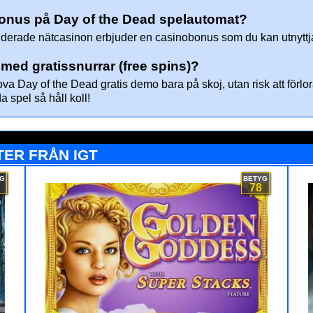
onus på Day of the Dead spelautomat?
nderade nätcasinon erbjuder en casinobonus som du kan utnyttja
med gratissnurrar (free spins)?
a Day of the Dead gratis demo bara på skoj, utan risk att förlor
 spel så håll koll!
ER FRÅN IGT
G
BETYG
78