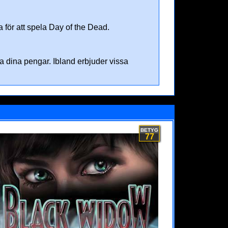
 för att spela Day of the Dead.
a dina pengar. Ibland erbjuder vissa
BETYG
77