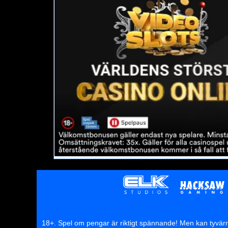
18+. Spel om pengar är riktigt spännande! Men kan tyvärr 