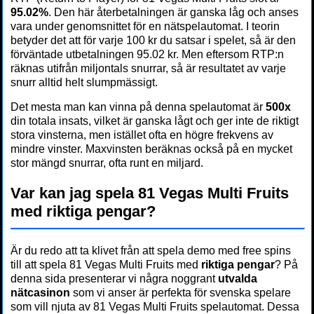
95.02%
. Den här återbetalningen är ganska låg och anses
vara under genomsnittet för en nätspelautomat. I teorin
betyder det att för varje 100 kr du satsar i spelet, så är den
förväntade utbetalningen 95.02 kr. Men eftersom RTP:n
räknas utifrån miljontals snurrar, så är resultatet av varje
snurr alltid helt slumpmässigt.
Det mesta man kan vinna på denna spelautomat är
500x
din totala insats, vilket är ganska lågt och ger inte de riktigt
stora vinsterna, men istället ofta en högre frekvens av
mindre vinster. Maxvinsten beräknas också på en mycket
stor mängd snurrar, ofta runt en miljard.
Var kan jag spela 81 Vegas Multi Fruits
med riktiga pengar?
Är du redo att ta klivet från att spela demo med free spins
till att spela 81 Vegas Multi Fruits med
riktiga pengar
? På
denna sida presenterar vi några noggrant
utvalda
nätcasinon
som vi anser är perfekta för svenska spelare
som vill njuta av 81 Vegas Multi Fruits spelautomat. Dessa