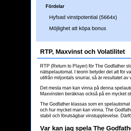
Fördelar
Hyfsad vinstpotential (5664x)
Möjlighet att köpa bonus
RTP, Maxvinst och Volatilitet
RTP (Return to Player) för The Godfather sl
nätspelautomat. I teorin betyder det att för 
utifrån miljontals snurrar, så är resultatet av
Det mesta man kan vinna på denna spelaut
Maxvinsten beräknas också på en mycket sto
The Godfather klassas som en spelautomat med
och hur mycket man kan vinna. The Godfathe
stabil och förutsägbar vinstupplevelse. Därf
Var kan jag spela The Godfath