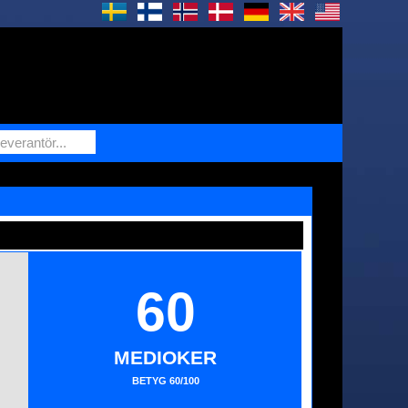
60
MEDIOKER
BETYG 60/100