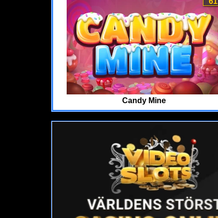
61
Candy Mine