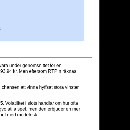
t
vara under genomsnittet för en
gen 93.94 kr. Men eftersom RTP:n räknas
 chansen att vinna hyffsat stora vinster.
 5
. Volatilitet i slots handlar om hur ofta
volatila spel, men den erbjuder en mer
spel med medelrisk.