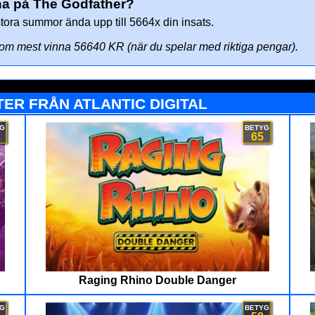
na på The Godfather?
stora summor ända upp till 5664x din insats.
m mest vinna 56640 KR (när du spelar med riktiga pengar).
R FRÅN ATLANTIC DIGITAL
G
BETYG
65
Raging Rhino Double Danger
G
BETYG