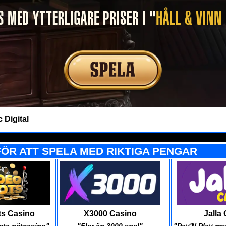
c Digital
R ATT SPELA MED RIKTIGA PENGAR
ts Casino
X3000 Casino
Jalla