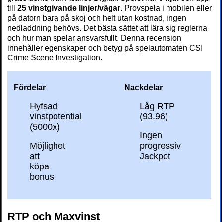
till
25 vinstgivande linjer/vägar
. Provspela i mobilen eller
på datorn bara på skoj och helt utan kostnad, ingen
nedladdning behövs. Det bästa sättet att lära sig reglerna
och hur man spelar ansvarsfullt. Denna recension
innehåller egenskaper och betyg på spelautomaten CSI
Crime Scene Investigation.
Fördelar
Nackdelar
Hyfsad
Låg RTP
vinstpotential
(93.96)
(5000x)
Ingen
Möjlighet
progressiv
att
Jackpot
köpa
bonus
RTP och Maxvinst