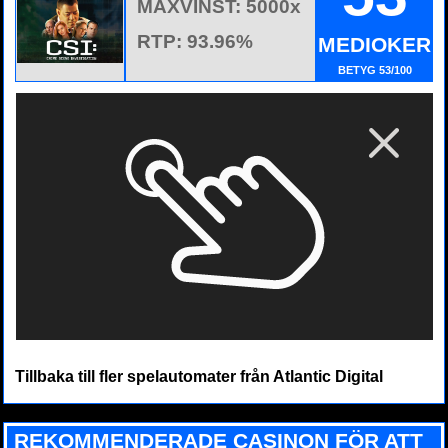
MAXVINST: 5000x
RTP: 93.96%
MEDIOKER
BETYG 53/100
Tillbaka till fler spelautomater från Atlantic Digital
REKOMMENDERADE CASINON FÖR ATT