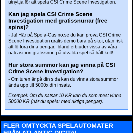
utnyttja för att spela CSI Crime Scene Investigation.
Kan jag spela CSI Crime Scene
Investigation med gratissnurrar (free
spins)?
- Ja! Här på Spela-Casino.se du kan prova CSI Crime
Scene Investigation gratis demo bara på skoj, utan risk
att förlora dina pengar. Ibland erbjuder vissa av våra
nätcasinon gratissnurr på utvalda spel så håll koll!
Hur stora summor kan jag vinna på CSI
Crime Scene Investigation?
- Om turen är på din sida kan du vinna stora summor
ända upp till 5000x din insats.
Exempel: Om du satsar 10 KR kan du som mest vinna
50000 KR (när du spelar med riktiga pengar).
FLER OMTYCKTA SPELAUTOMATER
FRÅN ATLANTIC DIGITAL