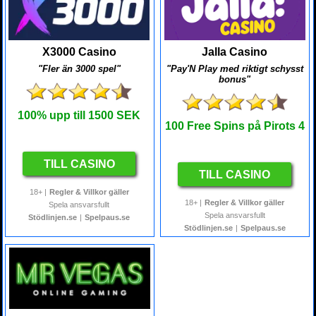
X3000 Casino
Jalla Casino
"Fler än 3000 spel"
"Pay'N Play med riktigt schysst
bonus"
100%
upp till
1500 SEK
100 Free Spins
på Pirots 4
TILL CASINO
TILL CASINO
18+ |
Regler & Villkor gäller
18+ |
Regler & Villkor gäller
Spela ansvarsfullt
Spela ansvarsfullt
Stödlinjen.se
|
Spelpaus.se
Stödlinjen.se
|
Spelpaus.se