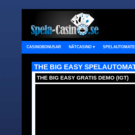
CASINOBONUSAR
NÄTCASINO ▾
SPELAUTOMATE
THE BIG EASY SPELAUTOMA
THE BIG EASY GRATIS DEMO (IGT)