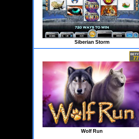
Siberian Storm
BETY
77
Wolf Run