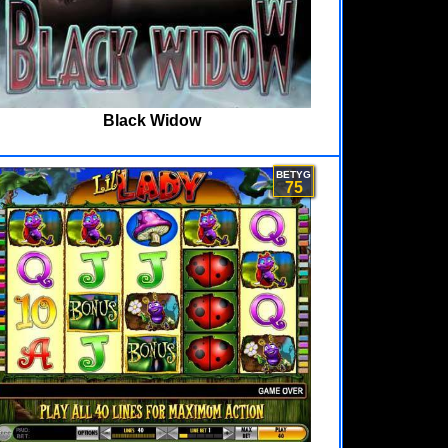
Black Widow
BETYG
75