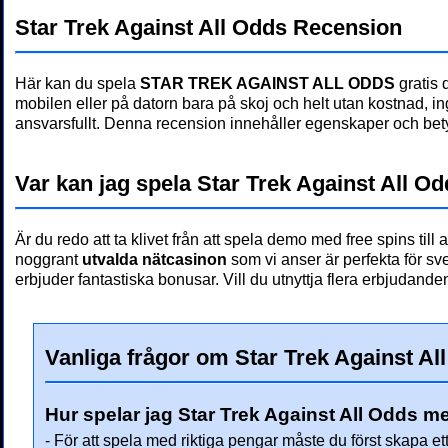
Star Trek Against All Odds Recension
Här kan du spela
STAR TREK AGAINST ALL ODDS
gratis 
mobilen eller på datorn bara på skoj och helt utan kostnad, i
ansvarsfullt. Denna recension innehåller egenskaper och bet
Var kan jag spela Star Trek Against All O
Är du redo att ta klivet från att spela demo med free spins til
noggrant
utvalda nätcasinon
som vi anser är perfekta för s
erbjuder fantastiska bonusar. Vill du utnyttja flera erbjudande
Vanliga frågor om Star Trek Against Al
Hur spelar jag Star Trek Against All Odds m
- För att spela med riktiga pengar måste du först skapa