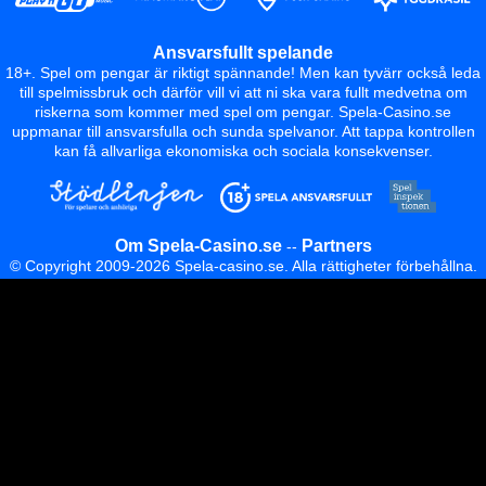
Ansvarsfullt spelande
18+. Spel om pengar är riktigt spännande! Men kan tyvärr också leda
till spelmissbruk och därför vill vi att ni ska vara fullt medvetna om
riskerna som kommer med spel om pengar. Spela-Casino.se
uppmanar till ansvarsfulla och sunda spelvanor. Att tappa kontrollen
kan få allvarliga ekonomiska och sociala konsekvenser.
Om Spela-Casino.se
Partners
--
© Copyright 2009-2026 Spela-casino.se. Alla rättigheter förbehållna.