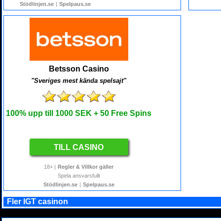
Stödlinjen.se
|
Spelpaus.se
Betsson Casino
"Sveriges mest kända spelsajt"
100%
upp till
1000 SEK + 50 Free Spins
TILL CASINO
18+ |
Regler & Villkor gäller
Spela ansvarsfullt
Stödlinjen.se
|
Spelpaus.se
Fler IGT casinon