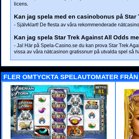
licens.
Kan jag spela med en casinobonus på Star 
- Självklart! De flesta av våra rekommenderade nätcasino
Kan jag spela Star Trek Against All Odds med
- Ja! Här på Spela-Casino.se du kan prova Star Trek Again
vissa av våra nätcasinon gratissnurr på utvalda spel så hål
FLER OMTYCKTA SPELAUTOMATER FRÅN 
BETYG
81