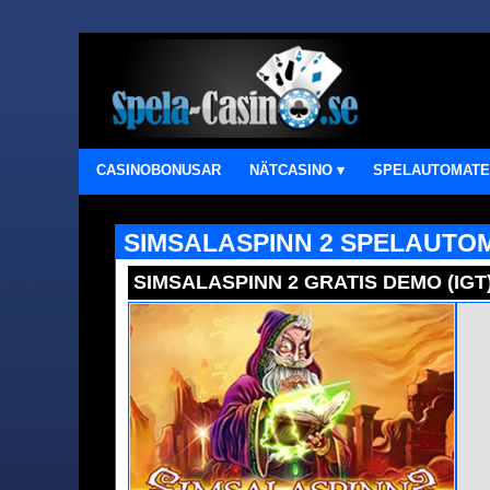
CASINOBONUSAR
NÄTCASINO ▾
SPELAUTOMATE
SIMSALASPINN 2 SPELAUTO
SIMSALASPINN 2 GRATIS DEMO (IGT