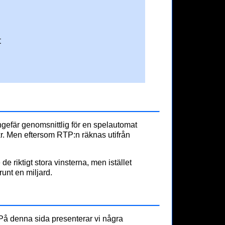
t
ngefär genomsnittlig för en spelautomat
6 kr. Men eftersom RTP:n räknas utifrån
 de riktigt stora vinsterna, men istället
unt en miljard.
På denna sida presenterar vi några