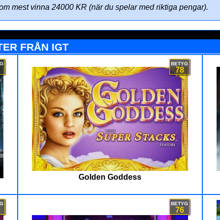
m mest vinna 24000 KR (när du spelar med riktiga pengar).
ER FRÅN IGT
G
BETYG
78
Golden Goddess
G
BETYG
76