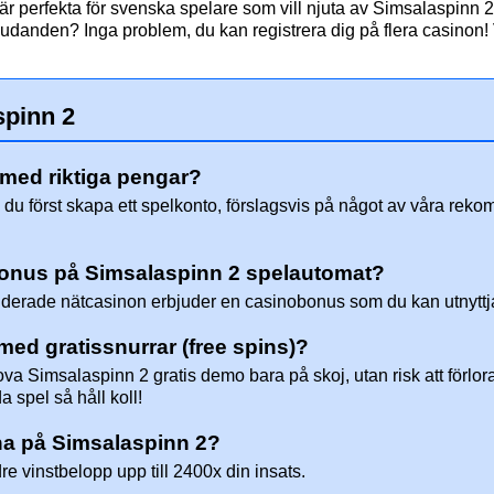
är perfekta för svenska spelare som vill njuta av Simsalaspinn
rbjudanden? Inga problem, du kan registrera dig på flera casinon! 
spinn 2
 med riktiga pengar?
te du först skapa ett spelkonto, förslagsvis på något av våra 
onus på Simsalaspinn 2 spelautomat?
nderade nätcasinon erbjuder en casinobonus som du kan utnyttja
ed gratissnurrar (free spins)?
va Simsalaspinn 2 gratis demo bara på skoj, utan risk att förlor
 spel så håll koll!
na på Simsalaspinn 2?
re vinstbelopp upp till 2400x din insats.