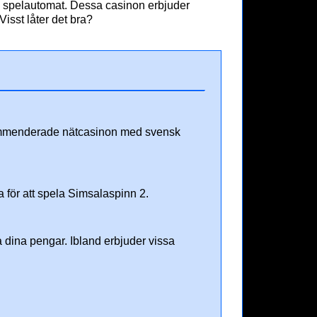
 2 spelautomat. Dessa casinon erbjuder
Visst låter det bra?
rekommenderade nätcasinon med svensk
 för att spela Simsalaspinn 2.
a dina pengar. Ibland erbjuder vissa