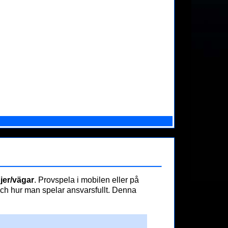
njer/vägar
. Provspela i mobilen eller på
 och hur man spelar ansvarsfullt. Denna