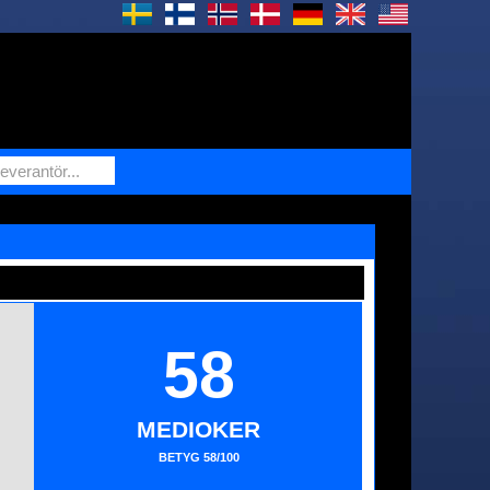
58
MEDIOKER
BETYG 58/100