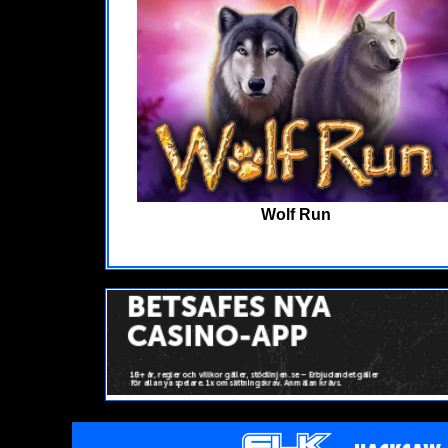
Wolf Run