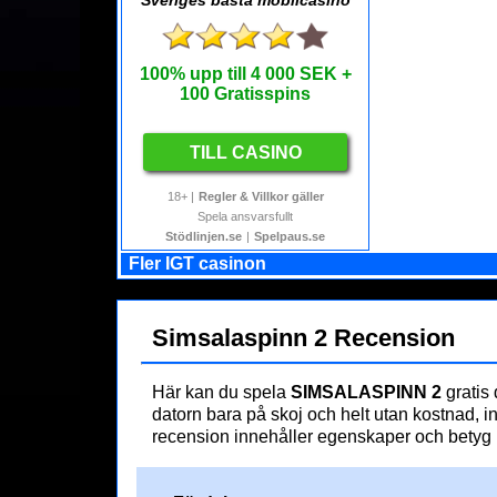
"Sveriges bästa mobilcasino"
100%
upp till
4 000 SEK +
100 Gratisspins
TILL CASINO
18+ |
Regler & Villkor gäller
Spela ansvarsfullt
Stödlinjen.se
|
Spelpaus.se
Fler IGT casinon
Simsalaspinn 2 Recension
Här kan du spela
SIMSALASPINN 2
gratis
datorn bara på skoj och helt utan kostnad, i
recension innehåller egenskaper och betyg