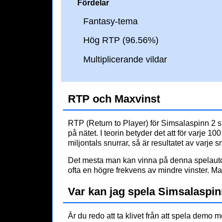
Fördelar
Fantasy-tema
Hög RTP (96.56%)
Multiplicerande vildar
RTP och Maxvinst
RTP (Return to Player) för Simsalaspinn 2 s
på nätet. I teorin betyder det att för varje 
miljontals snurrar, så är resultatet av varje s
Det mesta man kan vinna på denna spelaut
ofta en högre frekvens av mindre vinster. M
Var kan jag spela Simsalaspin
Är du redo att ta klivet från att spela demo 