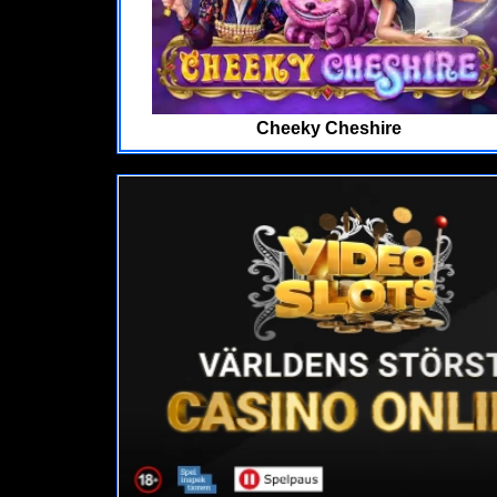
Cheeky Cheshire