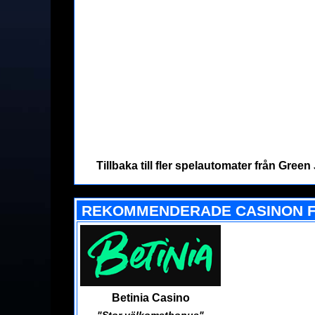
Tillbaka till fler spelautomater från Gre
REKOMMENDERADE CASINON FÖ
Betinia Casino