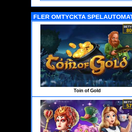
FLER OMTYCKTA SPELAUTOMA
BETY
80
Toin of Gold
BETY
57