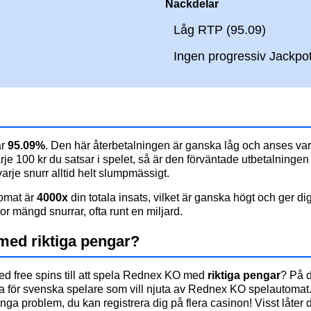
Nackdelar
Låg RTP (95.09)
Ingen progressiv Jackpo
är
95.09%
. Den här återbetalningen är ganska låg och anses var
varje 100 kr du satsar i spelet, så är den förväntade utbetalnin
 varje snurr alltid helt slumpmässigt.
omat är
4000x
din totala insats, vilket är ganska högt och ger dig
 mängd snurrar, ofta runt en miljard.
med riktiga pengar?
 med free spins till att spela Rednex KO med
riktiga pengar
? På d
ta för svenska spelare som vill njuta av Rednex KO spelautomat
Inga problem, du kan registrera dig på flera casinon! Visst låter 