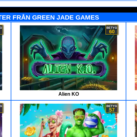
TER FRÅN GREEN JADE GAMES
G
BETYG
60
Alien KO
G
BETYG
57