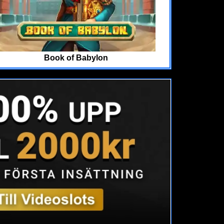
Book of Babylon