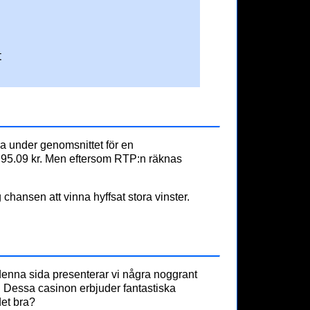
t
a under genomsnittet för en
gen 95.09 kr. Men eftersom RTP:n räknas
 chansen att vinna hyffsat stora vinster.
enna sida presenterar vi några noggrant
. Dessa casinon erbjuder fantastiska
det bra?