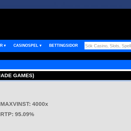
R ▾
CASINOSPEL ▾
BETTINGSIDOR
JADE GAMES)
MAXVINST: 4000x
RTP: 95.09%