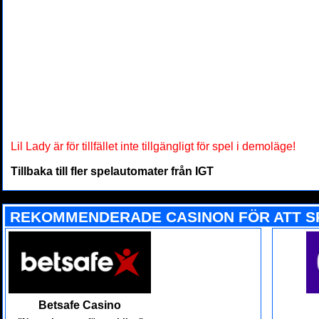
Lil Lady är för tillfället inte tillgängligt för spel i demoläge!
Tillbaka till fler spelautomater från IGT
REKOMMENDERADE CASINON FÖR ATT SP
Betsafe Casino