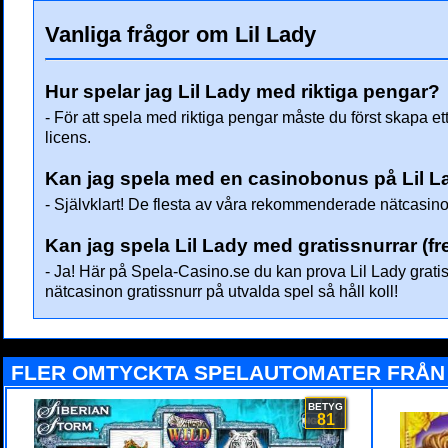
Vanliga frågor om Lil Lady
Hur spelar jag Lil Lady med riktiga pengar?
- För att spela med riktiga pengar måste du först skapa
licens.
Kan jag spela med en casinobonus på Lil 
- Självklart! De flesta av våra rekommenderade nätcasinon
Kan jag spela Lil Lady med gratissnurrar (fr
- Ja! Här på Spela-Casino.se du kan prova Lil Lady gratis 
nätcasinon gratissnurr på utvalda spel så håll koll!
FLER OMTYCKTA SPELAUTOMATER FRÅN 
BETYG
81