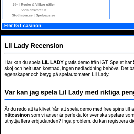
18+ |
Regler & Villkor gäller
Spela ansvarsfullt
Stödlinjen.se
|
Spelpaus.se
Fler IGT casinon
Lil Lady Recension
Här kan du spela
LIL LADY
gratis demo från IGT. Spelet har
skoj och helt utan kostnad, ingen nedladdning behövs. Det bäs
egenskaper och betyg på spelautomaten Lil Lady.
Var kan jag spela Lil Lady med riktiga pe
Är du redo att ta klivet från att spela demo med free spins till
nätcasinon
som vi anser är perfekta för svenska spelare som 
utnyttja flera erbjudanden? Inga problem, du kan registrera dig