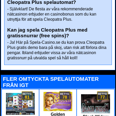
Cleopatra Plus spelautomat?
- Självklart! De flesta av våra rekommenderade
nätcasinon erbjuder en casinobonus som du kan
utnyttja för att spela Cleopatra Plus.
Kan jag spela Cleopatra Plus med
gratissnurrar (free spins)?
- Ja! Här på Spela-Casino.se du kan prova Cleopatra
Plus gratis demo bara på skoj, utan risk att förlora dina
pengar. Ibland erbjuder vissa av våra nätcasinon
gratissnurr på utvalda spel så håll koll!
FLER OMTYCKTA SPELAUTOMATER
FRÅN IGT
BETYG
BETYG
BETYG
81
78
77
Golden