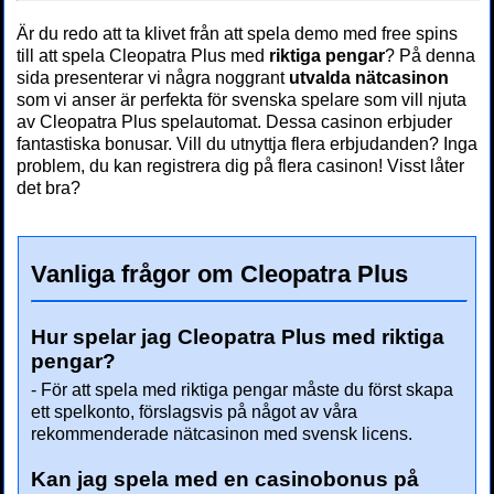
Är du redo att ta klivet från att spela demo med free spins
till att spela Cleopatra Plus med
riktiga pengar
? På denna
sida presenterar vi några noggrant
utvalda nätcasinon
som vi anser är perfekta för svenska spelare som vill njuta
av Cleopatra Plus spelautomat. Dessa casinon erbjuder
fantastiska bonusar. Vill du utnyttja flera erbjudanden? Inga
problem, du kan registrera dig på flera casinon! Visst låter
det bra?
Vanliga frågor om Cleopatra Plus
Hur spelar jag Cleopatra Plus med riktiga
pengar?
- För att spela med riktiga pengar måste du först skapa
ett spelkonto, förslagsvis på något av våra
rekommenderade nätcasinon med svensk licens.
Kan jag spela med en casinobonus på