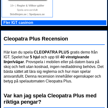
18+ |
Regler & Villkor gäller
Spela ansvarsfullt
Stödlinjen.se
|
Spelpaus.se
Fler IGT casinon
Cleopatra Plus Recension
Här kan du spela
CLEOPATRA PLUS
gratis demo från
IGT. Spelet har
5 hjul
och upp till
40 vinstgivande
linjer/vägar
. Provspela i mobilen eller på datorn bara på
skoj och helt utan kostnad, ingen nedladdning behövs. Det
bästa sättet att lära sig reglerna och hur man spelar
ansvarsfullt. Denna recension innehåller egenskaper och
betyg på spelautomaten Cleopatra Plus.
Var kan jag spela Cleopatra Plus med
riktiga pengar?