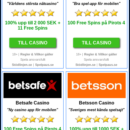
"Världens största nätcasino"
"Bra spel-app för mobilen"
100%
upp till
2 000 SEK
+
100 Free Spins
på Pirots 4
11 Free Spins
TILL CASINO
TILL CASINO
18+ |
Regler & Villkor gäller
18+ |
Regler & Villkor gäller
Spela ansvarsfullt
Spela ansvarsfullt
Stödlinjen.se
|
Spelpaus.se
Stödlinjen.se
|
Spelpaus.se
Betsafe Casino
Betsson Casino
"Ny casino app för mobilen"
"Sveriges mest kända spelsajt"
100 Free Spins
på Pirots 4
100%
upp till
1000 SEK +