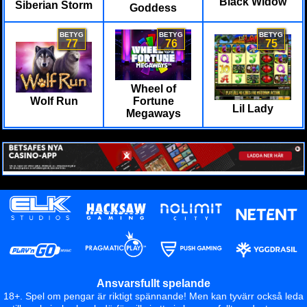
Black Widow
Siberian Storm
Goddess
BETYG
BETYG
BETYG
77
76
75
Wheel of
Wolf Run
Fortune
Lil Lady
Megaways
Ansvarsfullt spelande
18+. Spel om pengar är riktigt spännande! Men kan tyvärr också leda