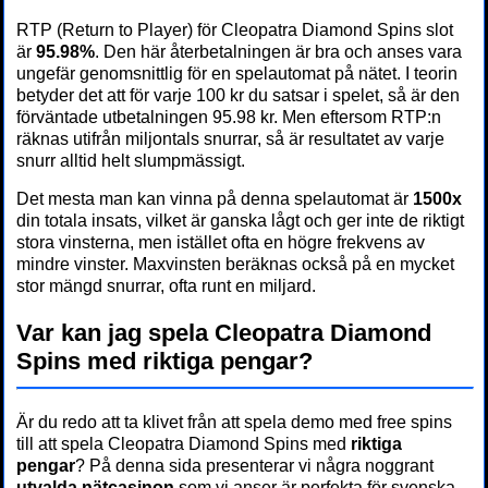
RTP (Return to Player) för Cleopatra Diamond Spins slot
är
95.98%
. Den här återbetalningen är bra och anses vara
ungefär genomsnittlig för en spelautomat på nätet. I teorin
betyder det att för varje 100 kr du satsar i spelet, så är den
förväntade utbetalningen 95.98 kr. Men eftersom RTP:n
räknas utifrån miljontals snurrar, så är resultatet av varje
snurr alltid helt slumpmässigt.
Det mesta man kan vinna på denna spelautomat är
1500x
din totala insats, vilket är ganska lågt och ger inte de riktigt
stora vinsterna, men istället ofta en högre frekvens av
mindre vinster. Maxvinsten beräknas också på en mycket
stor mängd snurrar, ofta runt en miljard.
Var kan jag spela Cleopatra Diamond
Spins med riktiga pengar?
Är du redo att ta klivet från att spela demo med free spins
till att spela Cleopatra Diamond Spins med
riktiga
pengar
? På denna sida presenterar vi några noggrant
utvalda nätcasinon
som vi anser är perfekta för svenska