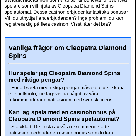
spelare som vill njuta av Cleopatra Diamond Spins
spelautomat. Dessa casinon erbjuder fantastiska bonusar.
Vill du utnyttja flera erbjudanden? Inga problem, du kan
registrera dig på flera casinon! Visst låter det bra?
Vanliga frågor om Cleopatra Diamond
Spins
Hur spelar jag Cleopatra Diamond Spins
med riktiga pengar?
- För att spela med riktiga pengar måste du först skapa
ett spelkonto, förslagsvis på något av våra
rekommenderade nätcasinon med svensk licens.
Kan jag spela med en casinobonus på
Cleopatra Diamond Spins spelautomat?
- Självklart! De flesta av våra rekommenderade
nätcasinon erbjuder en casinobonus som du kan