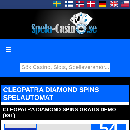
☰
CLEOPATRA DIAMOND SPINS
SPELAUTOMAT
CLEOPATRA DIAMOND SPINS GRATIS DEMO
(IGT)
54