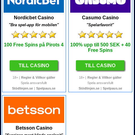
Nordicbet Casino
Casumo Casino
"Bra spel-app för mobilen"
"Spelarfavorit"
100 Free Spins
på Pirots 4
100%
upp till
500 SEK
+ 40
Free Spins
TILL CASINO
TILL CASINO
18+ |
Regler & Villkor gäller
18+ |
Regler & Villkor gäller
Spela ansvarsfullt
Spela ansvarsfullt
Stödlinjen.se
|
Spelpaus.se
Stödlinjen.se
|
Spelpaus.se
Betsson Casino