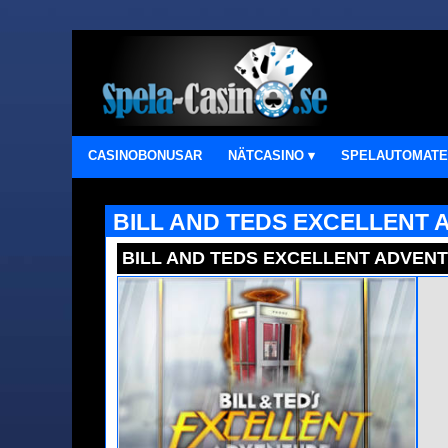
CASINOBONUSAR
NÄTCASINO ▾
SPELAUTOMATE
BILL AND TEDS EXCELLENT
BILL AND TEDS EXCELLENT ADVENT