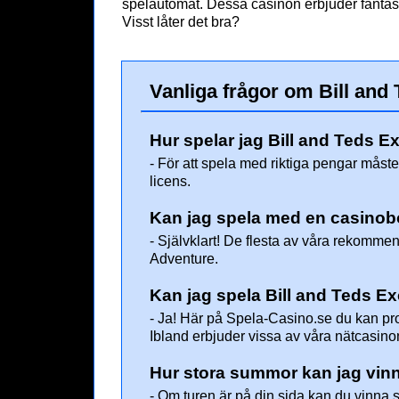
spelautomat. Dessa casinon erbjuder fantasti
Visst låter det bra?
Vanliga frågor om Bill and
Hur spelar jag Bill and Teds E
- För att spela med riktiga pengar mås
licens.
Kan jag spela med en casinob
- Självklart! De flesta av våra rekomme
Adventure.
Kan jag spela Bill and Teds Ex
- Ja! Här på Spela-Casino.se du kan prov
Ibland erbjuder vissa av våra nätcasinon 
Hur stora summor kan jag vinn
- Om turen är på din sida kan du vinna 