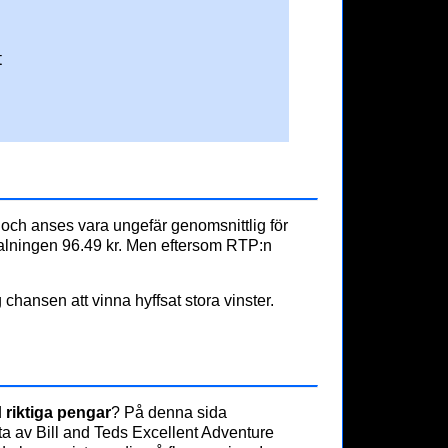
t
 och anses vara ungefär genomsnittlig för
betalningen 96.49 kr. Men eftersom RTP:n
 chansen att vinna hyffsat stora vinster.
d
riktiga pengar
? På denna sida
ta av Bill and Teds Excellent Adventure