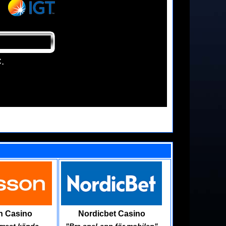
n Casino
Nordicbet Casino