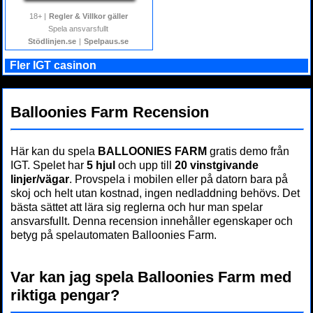
18+ |
Regler & Villkor gäller
Spela ansvarsfullt
Stödlinjen.se
|
Spelpaus.se
Fler IGT casinon
Balloonies Farm Recension
Här kan du spela
BALLOONIES FARM
gratis demo från
IGT. Spelet har
5 hjul
och upp till
20 vinstgivande
linjer/vägar
. Provspela i mobilen eller på datorn bara på
skoj och helt utan kostnad, ingen nedladdning behövs. Det
bästa sättet att lära sig reglerna och hur man spelar
ansvarsfullt. Denna recension innehåller egenskaper och
betyg på spelautomaten Balloonies Farm.
Var kan jag spela Balloonies Farm med
riktiga pengar?