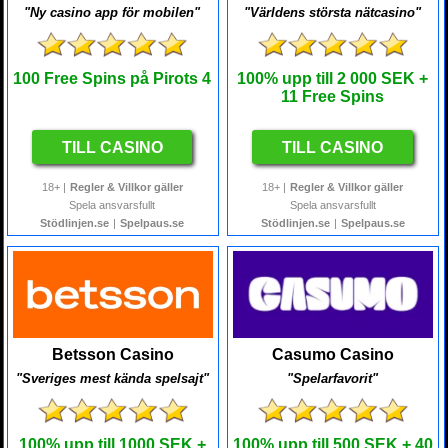
"Ny casino app för mobilen"
"Världens största nätcasino"
100 Free Spins
på Pirots 4
100%
upp till
2 000 SEK
+
11 Free Spins
TILL CASINO
TILL CASINO
18+ |
Regler & Villkor gäller
18+ |
Regler & Villkor gäller
Spela ansvarsfullt
Spela ansvarsfullt
Stödlinjen.se
|
Spelpaus.se
Stödlinjen.se
|
Spelpaus.se
Betsson Casino
Casumo Casino
"Sveriges mest kända spelsajt"
"Spelarfavorit"
100%
upp till
1000 SEK +
100%
upp till
500 SEK
+ 40