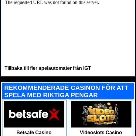
Tillbaka till fler spelautomater från IGT
REKOMMENDERADE CASINON FÖR ATT
SPELA MED RIKTIGA PENGAR
Betsafe Casino
Videoslots Casino