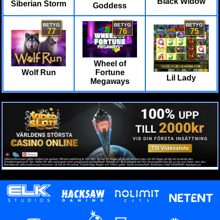
Black Widow
Siberian Storm
Goddess
BETYG
BETYG
BETYG
77
76
75
Wheel of
Wolf Run
Fortune
Lil Lady
Megaways