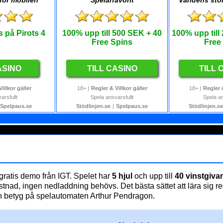
för mobilen"
"Spelarfavorit"
"Världens stö
s
på Pirots 4
100%
upp till
500 SEK
+ 40
100%
upp till
Free Spins
Free
ASINO
TILL CASINO
TILL 
illkor gäller
18+ |
Regler & Villkor gäller
18+ |
Regler &
arsfullt
Spela ansvarsfullt
Spela an
Spelpaus.se
Stödlinjen.se
|
Spelpaus.se
Stödlinjen.se
gratis demo från IGT. Spelet har
5 hjul
och upp till
40 vinstgivan
ostnad, ingen nedladdning behövs. Det bästa sättet att lära sig r
 betyg på spelautomaten Arthur Pendragon.