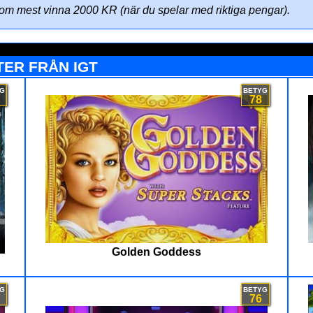
m mest vinna 2000 KR (när du spelar med riktiga pengar).
ER FRÅN IGT
G
BETYG
78
Golden Goddess
G
BETYG
76