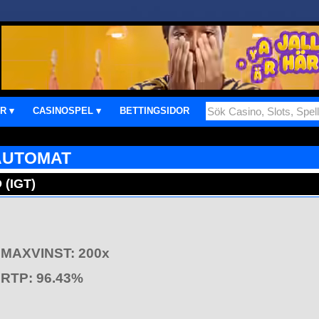
R ▾
CASINOSPEL ▾
BETTINGSIDOR
AUTOMAT
(IGT)
MAXVINST: 200x
RTP: 96.43%