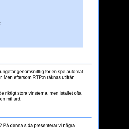
t
 ungefär genomsnittlig för en spelautomat
3 kr. Men eftersom RTP:n räknas utifrån
e riktigt stora vinsterna, men istället ofta
en miljard.
? På denna sida presenterar vi några