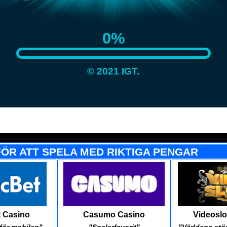
R ATT SPELA MED RIKTIGA PENGAR
t Casino
Casumo Casino
Videoslo