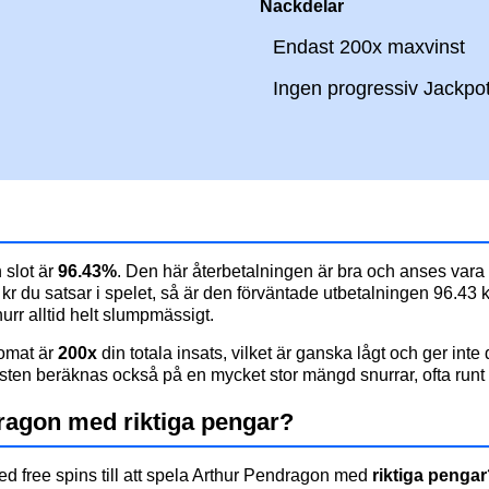
Nackdelar
Endast 200x maxvinst
Ingen progressiv Jackpo
 slot är
96.43%
. Den här återbetalningen är bra och anses vara
100 kr du satsar i spelet, så är den förväntade utbetalningen 96.4
nurr alltid helt slumpmässigt.
omat är
200x
din totala insats, vilket är ganska lågt och ger inte d
sten beräknas också på en mycket stor mängd snurrar, ofta runt 
dragon med riktiga pengar?
med free spins till att spela Arthur Pendragon med
riktiga pengar