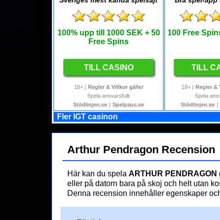
"Sveriges mest kända spelsajt"
"Bra spel-app 
100%
upp till
1000 SEK + 50
100 Free Spin
Free Spins
TILL CASINO
TILL C
18+ |
Regler & Villkor gäller
18+ |
Regler & V
Spela ansvarsfullt
Spela ansv
Stödlinjen.se
|
Spelpaus.se
Stödlinjen.se
|
Fler IGT casinon
Arthur Pendragon Recension
Här kan du spela
ARTHUR PENDRAGON
eller på datorn bara på skoj och helt utan k
Denna recension innehåller egenskaper och