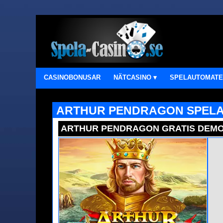
CASINOBONUSAR
NÄTCASINO ▾
SPELAUTOMATE
ARTHUR PENDRAGON SPEL
ARTHUR PENDRAGON GRATIS DEMO 