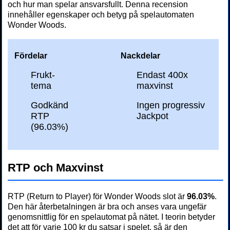
och hur man spelar ansvarsfullt. Denna recension
innehåller egenskaper och betyg på spelautomaten
Wonder Woods.
Fördelar
Nackdelar
Frukt-
Endast 400x
tema
maxvinst
Godkänd
Ingen progressiv
RTP
Jackpot
(96.03%)
RTP och Maxvinst
RTP (Return to Player) för Wonder Woods slot är
96.03%
.
Den här återbetalningen är bra och anses vara ungefär
genomsnittlig för en spelautomat på nätet. I teorin betyder
det att för varje 100 kr du satsar i spelet, så är den