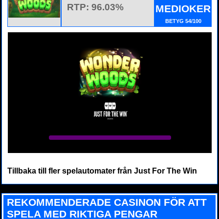
RTP: 96.03%
MEDIOKER
BETYG 54/100
Tillbaka till fler spelautomater från Just For The Win
REKOMMENDERADE CASINON FÖR ATT
SPELA MED RIKTIGA PENGAR