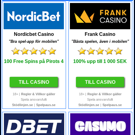
Nordicbet Casino
Frank Casino
"Bra spel-app för mobilen"
"Bästa spelen, även i mobilen"
100 Free Spins
på Pirots 4
100%
upp till
1 000 SEK
TILL CASINO
TILL CASINO
18+ |
Regler & Villkor gäller
18+ |
Regler & Villkor gäller
Spela ansvarsfullt
Spela ansvarsfullt
Stödlinjen.se
|
Spelpaus.se
Stödlinjen.se
|
Spelpaus.se