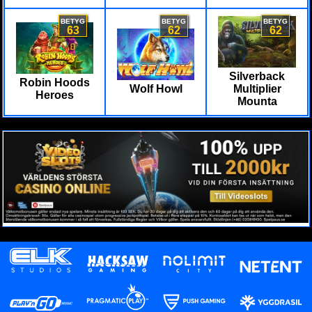
BETYG
BETYG
BETYG
63
62
62
Silverback
Robin Hoods
Wolf Howl
Multiplier
Heroes
Mounta