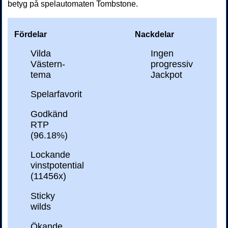
betyg på spelautomaten Tombstone.
Fördelar
Nackdelar
Vilda
Ingen
Västern-
progressiv
tema
Jackpot
Spelarfavorit
Godkänd
RTP
(96.18%)
Lockande
vinstpotential
(11456x)
Sticky
wilds
Ökande