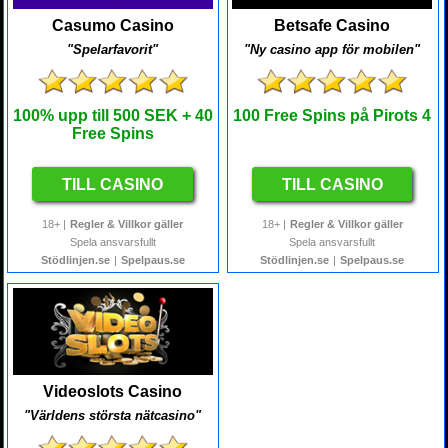
Casumo Casino
Betsafe Casino
"Spelarfavorit"
"Ny casino app för mobilen"
100%
upp till
500 SEK
+ 40
100 Free Spins
på Pirots 4
Free Spins
TILL CASINO
TILL CASINO
18+ |
Regler & Villkor gäller
18+ |
Regler & Villkor gäller
Spela ansvarsfullt
Spela ansvarsfullt
Stödlinjen.se
|
Spelpaus.se
Stödlinjen.se
|
Spelpaus.se
Videoslots Casino
"Världens största nätcasino"