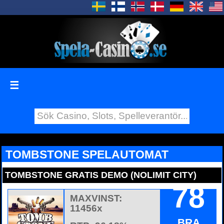
☰
TOMBSTONE SPELAUTOMAT
TOMBSTONE GRATIS DEMO (NOLIMIT CITY)
78
MAXVINST:
11456x
BRA