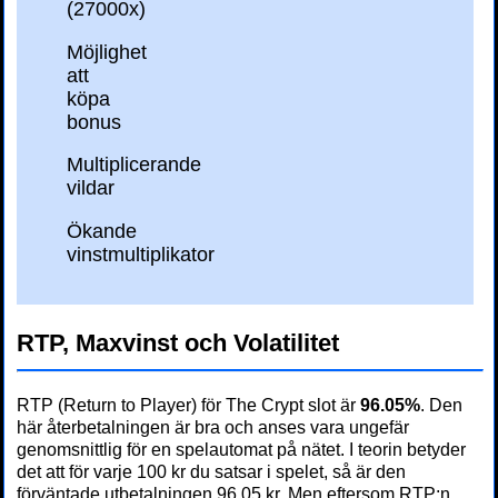
(27000x)
Möjlighet
att
köpa
bonus
Multiplicerande
vildar
Ökande
vinstmultiplikator
RTP, Maxvinst och Volatilitet
RTP (Return to Player) för The Crypt slot är
96.05%
. Den
här återbetalningen är bra och anses vara ungefär
genomsnittlig för en spelautomat på nätet. I teorin betyder
det att för varje 100 kr du satsar i spelet, så är den
förväntade utbetalningen 96.05 kr. Men eftersom RTP:n