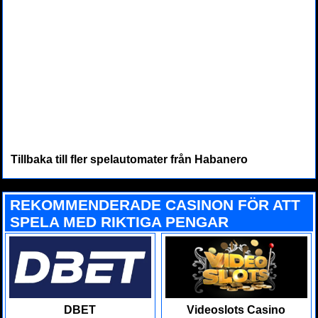
Tillbaka till fler spelautomater från Habanero
REKOMMENDERADE CASINON FÖR ATT
SPELA MED RIKTIGA PENGAR
DBET
Videoslots Casino