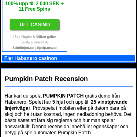
100%
upp till
2 000 SEK
+
11 Free Spins
TILL CASINO
18+ |
Regler & Villkor gäller
Spela ansvarsfullt
Stödlinjen.se
|
Spelpaus.se
Fler Habanero casinon
Pumpkin Patch Recension
Här kan du spela
PUMPKIN PATCH
gratis demo från
Habanero. Spelet har
5 hjul
och upp till
25 vinstgivande
linjer/vägar
. Provspela i mobilen eller på datorn bara på
skoj och helt utan kostnad, ingen nedladdning behövs. Det
bästa sättet att lära sig reglerna och hur man spelar
ansvarsfullt. Denna recension innehåller egenskaper och
betyg på spelautomaten Pumpkin Patch.