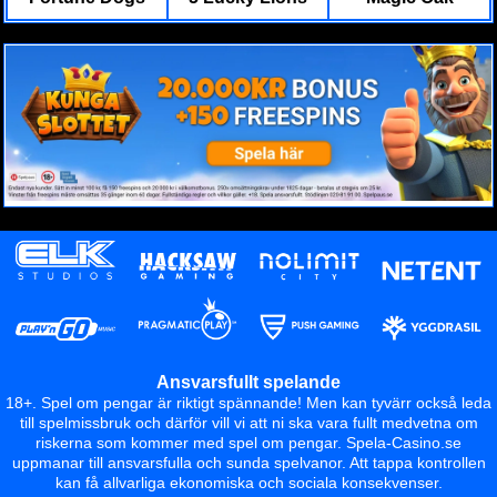
Ansvarsfullt spelande
18+. Spel om pengar är riktigt spännande! Men kan tyvärr också leda
till spelmissbruk och därför vill vi att ni ska vara fullt medvetna om
riskerna som kommer med spel om pengar. Spela-Casino.se
uppmanar till ansvarsfulla och sunda spelvanor. Att tappa kontrollen
kan få allvarliga ekonomiska och sociala konsekvenser.