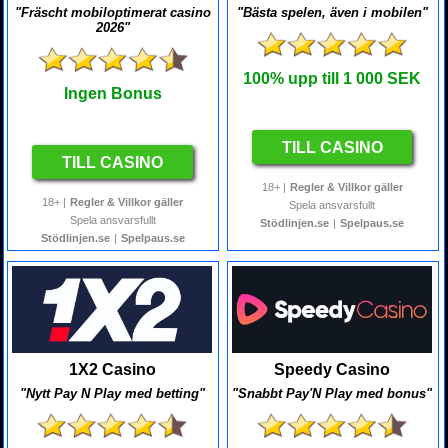
"Fräscht mobiloptimerat casino
"Bästa spelen, även i mobilen"
2026"
100%
upp till
1 000 SEK
Ingen Bonus
TILL CASINO
TILL CASINO
18+ |
Regler & Villkor gäller
18+ |
Regler & Villkor gäller
Spela ansvarsfullt
Spela ansvarsfullt
Stödlinjen.se
|
Spelpaus.se
Stödlinjen.se
|
Spelpaus.se
1X2 Casino
Speedy Casino
"Nytt Pay N Play med betting"
"Snabbt Pay'N Play med bonus"