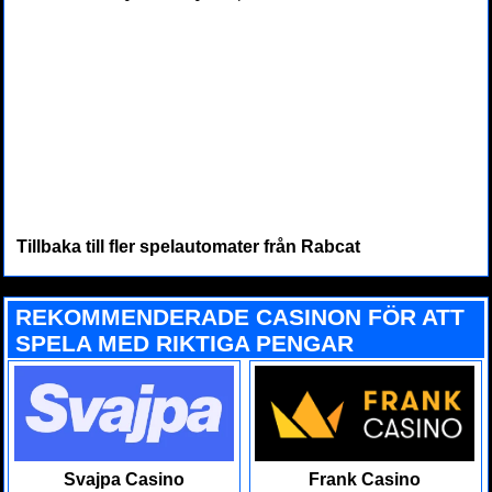
Tillbaka till fler spelautomater från Rabcat
REKOMMENDERADE CASINON FÖR ATT
SPELA MED RIKTIGA PENGAR
Svajpa Casino
Frank Casino