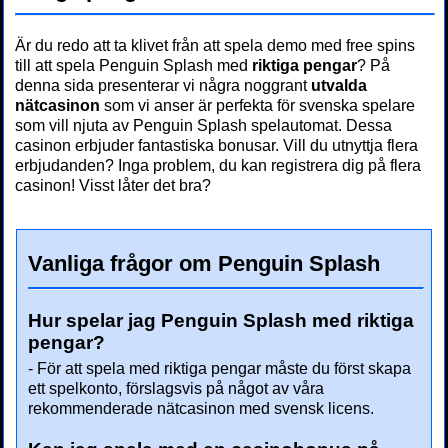
Är du redo att ta klivet från att spela demo med free spins
till att spela Penguin Splash med
riktiga pengar
? På
denna sida presenterar vi några noggrant
utvalda
nätcasinon
som vi anser är perfekta för svenska spelare
som vill njuta av Penguin Splash spelautomat. Dessa
casinon erbjuder fantastiska bonusar. Vill du utnyttja flera
erbjudanden? Inga problem, du kan registrera dig på flera
casinon! Visst låter det bra?
Vanliga frågor om Penguin Splash
Hur spelar jag Penguin Splash med riktiga
pengar?
- För att spela med riktiga pengar måste du först skapa
ett spelkonto, förslagsvis på något av våra
rekommenderade nätcasinon med svensk licens.