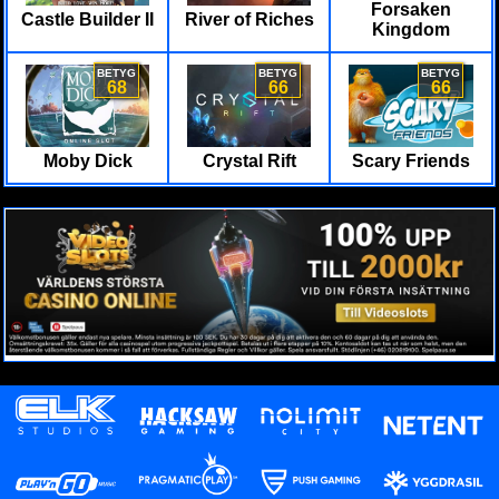
Forsaken
Castle Builder II
River of Riches
Kingdom
BETYG
BETYG
BETYG
68
66
66
Moby Dick
Crystal Rift
Scary Friends