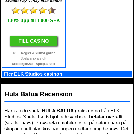
"Snabbt Pay'N Play med bonus"
100%
upp till
1 000 SEK
TILL CASINO
18+ |
Regler & Villkor gäller
Spela ansvarsfullt
Stödlinjen.se
|
Spelpaus.se
Fler ELK Studios casinon
Hula Balua Recension
Här kan du spela
HULA BALUA
gratis demo från ELK
Studios. Spelet har
6 hjul
och symboler
betalar överallt
(scatter pays). Provspela i mobilen eller på datorn bara på
skoj och helt utan kostnad, ingen nedladdning behövs. Det