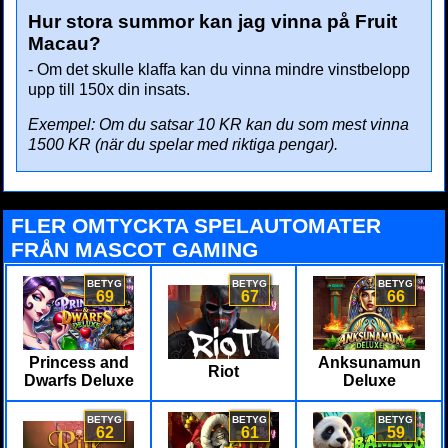
Hur stora summor kan jag vinna på Fruit
Macau?
- Om det skulle klaffa kan du vinna mindre vinstbelopp
upp till 150x din insats.
Exempel: Om du satsar 10 KR kan du som mest vinna
1500 KR (när du spelar med riktiga pengar).
FLER OMTYCKTA SPELAUTOMATER
FRÅN MASCOT GAMING
BETYG
BETYG
BETYG
69
67
66
Princess and
Anksunamun
Riot
Dwarfs Deluxe
Deluxe
BETYG
BETYG
BETYG
62
61
59