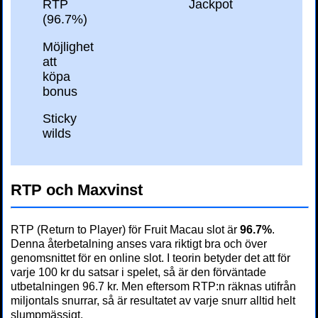
RTP
Jackpot
(96.7%)
Möjlighet
att
köpa
bonus
Sticky
wilds
RTP och Maxvinst
RTP (Return to Player) för Fruit Macau slot är
96.7%
.
Denna återbetalning anses vara riktigt bra och över
genomsnittet för en online slot. I teorin betyder det att för
varje 100 kr du satsar i spelet, så är den förväntade
utbetalningen 96.7 kr. Men eftersom RTP:n räknas utifrån
miljontals snurrar, så är resultatet av varje snurr alltid helt
slumpmässigt.