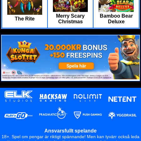
Merry Scary
Bamboo Bear
The Rite
Christmas
Deluxe
Ansvarsfullt spelande
18+. Spel om pengar är riktigt spännande! Men kan tyvärr också leda