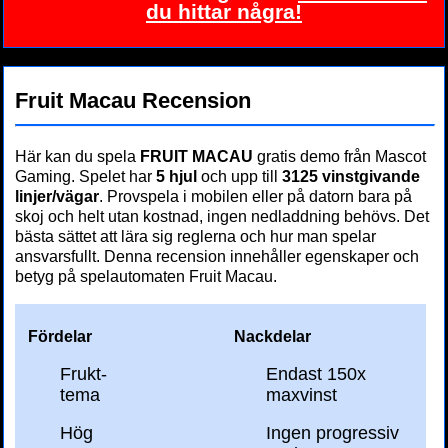
du hittar några!
Fruit Macau Recension
Här kan du spela
FRUIT MACAU
gratis demo från Mascot
Gaming. Spelet har
5 hjul
och upp till
3125 vinstgivande
linjer/vägar
. Provspela i mobilen eller på datorn bara på
skoj och helt utan kostnad, ingen nedladdning behövs. Det
bästa sättet att lära sig reglerna och hur man spelar
ansvarsfullt. Denna recension innehåller egenskaper och
betyg på spelautomaten Fruit Macau.
Fördelar
Nackdelar
Frukt-
Endast 150x
tema
maxvinst
Hög
Ingen progressiv