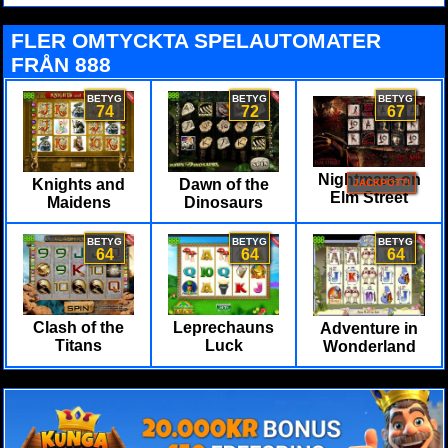
FLER OMTYCKTA SPELAUTOMATER
FRÅN 888
BETYG
BETYG
BETYG
74
72
67
Nightmare on
Knights and
Dawn of the
JACKPOTT!
Elm Street
Maidens
Dinosaurs
BETYG
BETYG
BETYG
64
64
64
Clash of the
Leprechauns
Adventure in
Titans
Luck
Wonderland