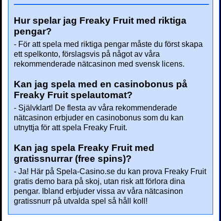
Hur spelar jag Freaky Fruit med riktiga
pengar?
- För att spela med riktiga pengar måste du först skapa
ett spelkonto, förslagsvis på något av våra
rekommenderade nätcasinon med svensk licens.
Kan jag spela med en casinobonus på
Freaky Fruit spelautomat?
- Självklart! De flesta av våra rekommenderade
nätcasinon erbjuder en casinobonus som du kan
utnyttja för att spela Freaky Fruit.
Kan jag spela Freaky Fruit med
gratissnurrar (free spins)?
- Ja! Här på Spela-Casino.se du kan prova Freaky Fruit
gratis demo bara på skoj, utan risk att förlora dina
pengar. Ibland erbjuder vissa av våra nätcasinon
gratissnurr på utvalda spel så håll koll!