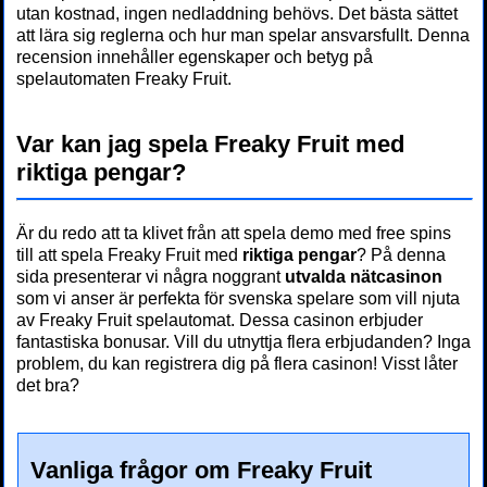
utan kostnad, ingen nedladdning behövs. Det bästa sättet
att lära sig reglerna och hur man spelar ansvarsfullt. Denna
recension innehåller egenskaper och betyg på
spelautomaten Freaky Fruit.
Var kan jag spela Freaky Fruit med
riktiga pengar?
Är du redo att ta klivet från att spela demo med free spins
till att spela Freaky Fruit med
riktiga pengar
? På denna
sida presenterar vi några noggrant
utvalda nätcasinon
som vi anser är perfekta för svenska spelare som vill njuta
av Freaky Fruit spelautomat. Dessa casinon erbjuder
fantastiska bonusar. Vill du utnyttja flera erbjudanden? Inga
problem, du kan registrera dig på flera casinon! Visst låter
det bra?
Vanliga frågor om Freaky Fruit